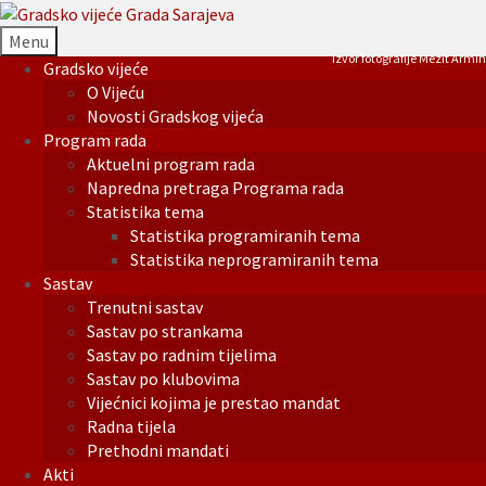
Menu
Izvor fotografije Mezit Armin
Gradsko vijeće
O Vijeću
Novosti Gradskog vijeća
Program rada
Aktuelni program rada
Napredna pretraga Programa rada
Statistika tema
Statistika programiranih tema
Statistika neprogramiranih tema
Sastav
Trenutni sastav
Sastav po strankama
Sastav po radnim tijelima
Sastav po klubovima
Vijećnici kojima je prestao mandat
Radna tijela
Prethodni mandati
Akti