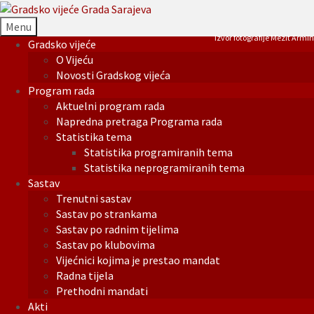
Menu
Izvor fotografije Mezit Armin
Gradsko vijeće
O Vijeću
Novosti Gradskog vijeća
Program rada
Aktuelni program rada
Napredna pretraga Programa rada
Statistika tema
Statistika programiranih tema
Statistika neprogramiranih tema
Sastav
Trenutni sastav
Sastav po strankama
Sastav po radnim tijelima
Sastav po klubovima
Vijećnici kojima je prestao mandat
Radna tijela
Prethodni mandati
Akti