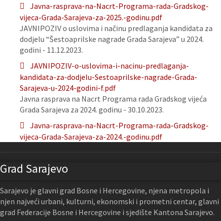
Javna-rasprava-na-Nacrt-Programa-rada-Gradskog-
vijeca-Grada-Sarajeva-za-2025.-godinu.pdf
JAVNIPOZIV o uslovima i načinu predlaganja kandidata za
dodjelu “Šestoaprilske nagrade Grada Sarajeva” u 2024.
godini - 11.12.2023.
JAVNIPOZIV-o-uslovima-i-nacinu-predlaganja-
kandidata-za-dodjelu-Sestoaprilske-nagrade-Grada-
Sarajeva-u-2024-godini-f.pdf
Javna rasprava na Nacrt Programa rada Gradskog vijeća
Grada Sarajeva za 2024. godinu - 30.10.2023.
Javna-rasprava-na-Nacrt-Programa-rada-Gradskog-
vijeca-Grada-Sarajeva-za-2024.-godinu.pdf
Grad Sarajevo
Sarajevo je glavni grad Bosne i Hercegovine, njena metropola i
njen najveći urbani, kulturni, ekonomski i prometni centar, glavni
grad Federacije Bosne i Hercegovine i sjedište Kantona Sarajevo.