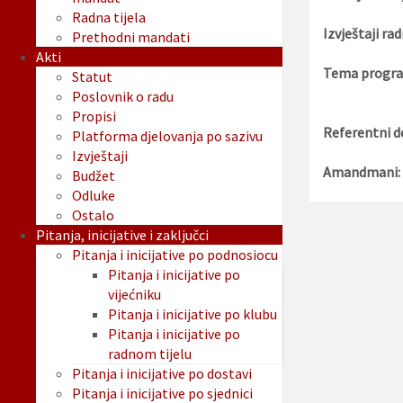
Radna tijela
Izvještaji rad
Prethodni mandati
Akti
Tema progra
Statut
Poslovnik o radu
Propisi
Referentni d
Platforma djelovanja po sazivu
Izvještaji
Amandmani:
Budžet
Odluke
Ostalo
Pitanja, inicijative i zaključci
Pitanja i inicijative po podnosiocu
Pitanja i inicijative po
vijećniku
Pitanja i inicijative po klubu
Pitanja i inicijative po
radnom tijelu
Pitanja i inicijative po dostavi
Pitanja i inicijative po sjednici