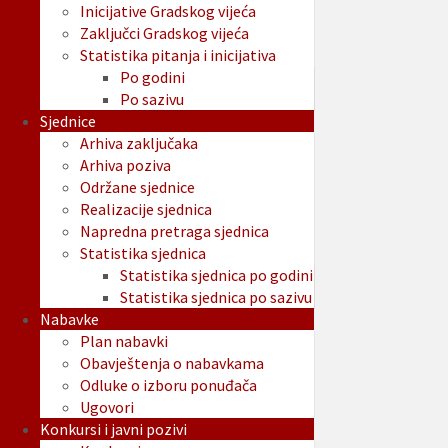
Inicijative Gradskog vijeća
Zaključci Gradskog vijeća
Statistika pitanja i inicijativa
Po godini
Po sazivu
Sjednice
Arhiva zaključaka
Arhiva poziva
Održane sjednice
Realizacije sjednica
Napredna pretraga sjednica
Statistika sjednica
Statistika sjednica po godini
Statistika sjednica po sazivu
Nabavke
Plan nabavki
Obavještenja o nabavkama
Odluke o izboru ponuđača
Ugovori
Konkursi i javni pozivi