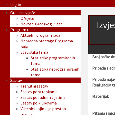
Log in
Gradsko vijeće
O Vijeću
Izvj
Novosti Gradskog vijeća
Program rada
Aktuelni program rada
Napredna pretraga Programa
rada
Statistika tema
Broj tačke d
Statistika programiranih
tema
Pripada sjedn
Statistika neprogramiranih
tema
Pripada najav
Sastav
Realizacija t
Trenutni sastav
Sastav po strankama
Materijal:
Sastav po radnim tijelima
Sastav po klubovima
Vijećnici kojima je prestao
Pitanja i inici
mandat