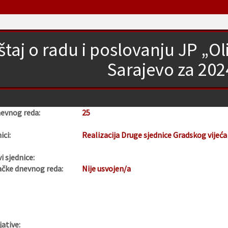
eštaj o radu i poslovanju JP „O
Sarajevo za 202
nevnog reda:
25
ici:
Realizacija Druge sjednice Gradskog vijeća
i sjednice:
ačke dnevnog reda:
Nije usvojen/a
jative: