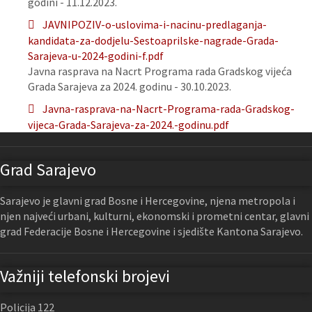
godini - 11.12.2023.
JAVNIPOZIV-o-uslovima-i-nacinu-predlaganja-
kandidata-za-dodjelu-Sestoaprilske-nagrade-Grada-
Sarajeva-u-2024-godini-f.pdf
Javna rasprava na Nacrt Programa rada Gradskog vijeća
Grada Sarajeva za 2024. godinu - 30.10.2023.
Javna-rasprava-na-Nacrt-Programa-rada-Gradskog-
vijeca-Grada-Sarajeva-za-2024.-godinu.pdf
Grad Sarajevo
Sarajevo je glavni grad Bosne i Hercegovine, njena metropola i
njen najveći urbani, kulturni, ekonomski i prometni centar, glavni
grad Federacije Bosne i Hercegovine i sjedište Kantona Sarajevo.
Važniji telefonski brojevi
Policija 122