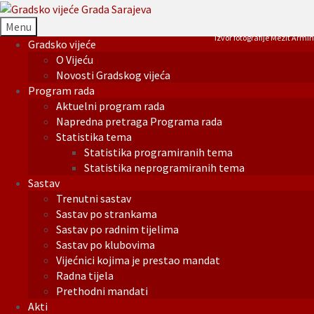
Menu
Izvor fotografije Mezit Armin
Gradsko vijeće
O Vijeću
Novosti Gradskog vijeća
Program rada
Aktuelni program rada
Napredna pretraga Programa rada
Statistika tema
Statistika programiranih tema
Statistika neprogramiranih tema
Sastav
Trenutni sastav
Sastav po strankama
Sastav po radnim tijelima
Sastav po klubovima
Vijećnici kojima je prestao mandat
Radna tijela
Prethodni mandati
Akti