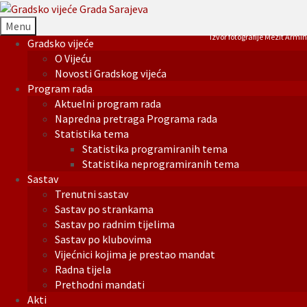
Menu
Izvor fotografije Mezit Armin
Gradsko vijeće
O Vijeću
Novosti Gradskog vijeća
Program rada
Aktuelni program rada
Napredna pretraga Programa rada
Statistika tema
Statistika programiranih tema
Statistika neprogramiranih tema
Sastav
Trenutni sastav
Sastav po strankama
Sastav po radnim tijelima
Sastav po klubovima
Vijećnici kojima je prestao mandat
Radna tijela
Prethodni mandati
Akti