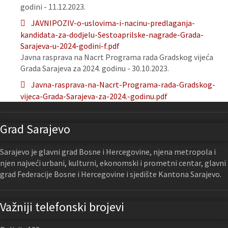
godini - 11.12.2023.
JAVNIPOZIV-o-uslovima-i-nacinu-predlaganja-
kandidata-za-dodjelu-Sestoaprilske-nagrade-Grada-
Sarajeva-u-2024-godini-f.pdf
Javna rasprava na Nacrt Programa rada Gradskog vijeća
Grada Sarajeva za 2024. godinu - 30.10.2023.
Javna-rasprava-na-Nacrt-Programa-rada-Gradskog-
vijeca-Grada-Sarajeva-za-2024.-godinu.pdf
Grad Sarajevo
Sarajevo je glavni grad Bosne i Hercegovine, njena metropola i
njen najveći urbani, kulturni, ekonomski i prometni centar, glavni
grad Federacije Bosne i Hercegovine i sjedište Kantona Sarajevo.
Važniji telefonski brojevi