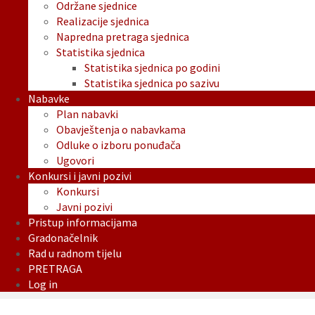
Održane sjednice
Realizacije sjednica
Napredna pretraga sjednica
Statistika sjednica
Statistika sjednica po godini
Statistika sjednica po sazivu
Nabavke
Plan nabavki
Obavještenja o nabavkama
Odluke o izboru ponuđača
Ugovori
Konkursi i javni pozivi
Konkursi
Javni pozivi
Pristup informacijama
Gradonačelnik
Rad u radnom tijelu
PRETRAGA
Log in