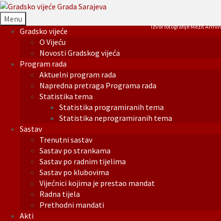
Menu
Izvor fotografije Mezit Armin
Gradsko vijeće
O Vijeću
Novosti Gradskog vijeća
Program rada
Aktuelni program rada
Napredna pretraga Programa rada
Statistika tema
Statistika programiranih tema
Statistika neprogramiranih tema
Sastav
Trenutni sastav
Sastav po strankama
Sastav po radnim tijelima
Sastav po klubovima
Vijećnici kojima je prestao mandat
Radna tijela
Prethodni mandati
Akti