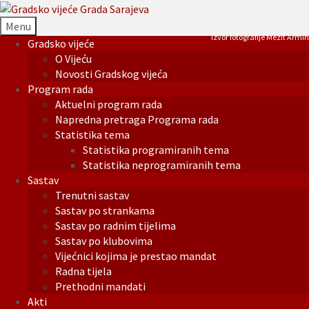
Menu
Izvor fotografije Mezit Armin
Gradsko vijeće
O Vijeću
Novosti Gradskog vijeća
Program rada
Aktuelni program rada
Napredna pretraga Programa rada
Statistika tema
Statistika programiranih tema
Statistika neprogramiranih tema
Sastav
Trenutni sastav
Sastav po strankama
Sastav po radnim tijelima
Sastav po klubovima
Vijećnici kojima je prestao mandat
Radna tijela
Prethodni mandati
Akti