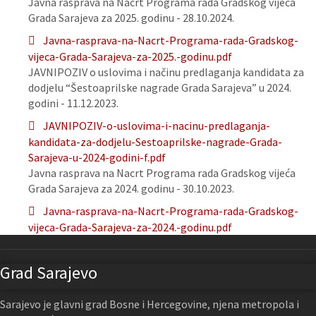
Javna rasprava na Nacrt Programa rada Gradskog vijeća
Grada Sarajeva za 2025. godinu - 28.10.2024.
Javna-rasprava-na-Nacrt-Programa-rada-Gradskog-
vijeca-Grada-Sarajeva-za-2025.-godinu.pdf
JAVNIPOZIV o uslovima i načinu predlaganja kandidata za
dodjelu “Šestoaprilske nagrade Grada Sarajeva” u 2024.
godini - 11.12.2023.
JAVNIPOZIV-o-uslovima-i-nacinu-predlaganja-
kandidata-za-dodjelu-Sestoaprilske-nagrade-Grada-
Sarajeva-u-2024-godini-f.pdf
Javna rasprava na Nacrt Programa rada Gradskog vijeća
Grada Sarajeva za 2024. godinu - 30.10.2023.
Javna-rasprava-na-Nacrt-Programa-rada-Gradskog-
vijeca-Grada-Sarajeva-za-2024.-godinu.pdf
Grad Sarajevo
Sarajevo je glavni grad Bosne i Hercegovine, njena metropola i