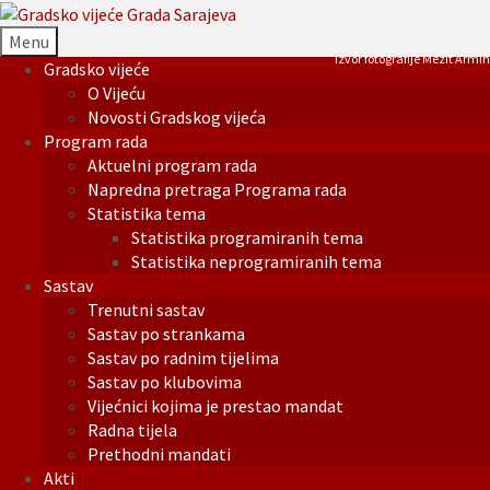
Menu
Izvor fotografije Mezit Armin
Gradsko vijeće
O Vijeću
Novosti Gradskog vijeća
Program rada
Aktuelni program rada
Napredna pretraga Programa rada
Statistika tema
Statistika programiranih tema
Statistika neprogramiranih tema
Sastav
Trenutni sastav
Sastav po strankama
Sastav po radnim tijelima
Sastav po klubovima
Vijećnici kojima je prestao mandat
Radna tijela
Prethodni mandati
Akti