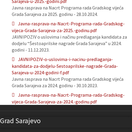
Sarajeva-u-2025.-godini.pdf
Javna rasprava na Nacrt Programa rada Gradskog vijeća
Grada Sarajeva za 2025. godinu - 28.10.2024.
Javna-rasprava-na-Nacrt-Programa-rada-Gradskog-
vijeca-Grada-Sarajeva-za-2025.-godinu.pdf
JAVNIPOZIV o uslovima i načinu predlaganja kandidata za
dodjelu “Šestoaprilske nagrade Grada Sarajeva” u 2024.
godini - 11.12.2023.
JAVNIPOZIV-o-uslovima-i-nacinu-predlaganja-
kandidata-za-dodjelu-Sestoaprilske-nagrade-Grada-
Sarajeva-u-2024-godini-f.pdf
Javna rasprava na Nacrt Programa rada Gradskog vijeća
Grada Sarajeva za 2024. godinu - 30.10.2023.
Javna-rasprava-na-Nacrt-Programa-rada-Gradskog-
vijeca-Grada-Sarajeva-za-2024.-godinu.pdf
Grad Sarajevo