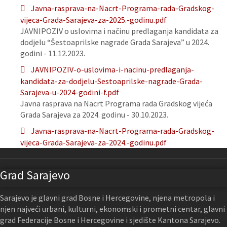
Javna-rasprava-na-Nacrt-Programa-rada-Gradskog-
vijeca-Grada-Sarajeva-za-2025.-godinu.pdf
JAVNIPOZIV o uslovima i načinu predlaganja kandidata za
dodjelu “Šestoaprilske nagrade Grada Sarajeva” u 2024.
godini - 11.12.2023.
JAVNIPOZIV-o-uslovima-i-nacinu-predlaganja-
kandidata-za-dodjelu-Sestoaprilske-nagrade-Grada-
Sarajeva-u-2024-godini-f.pdf
Javna rasprava na Nacrt Programa rada Gradskog vijeća
Grada Sarajeva za 2024. godinu - 30.10.2023.
Javna-rasprava-na-Nacrt-Programa-rada-Gradskog-
vijeca-Grada-Sarajeva-za-2024.-godinu.pdf
Grad Sarajevo
Sarajevo je glavni grad Bosne i Hercegovine, njena metropola i
njen najveći urbani, kulturni, ekonomski i prometni centar, glavni
grad Federacije Bosne i Hercegovine i sjedište Kantona Sarajevo.