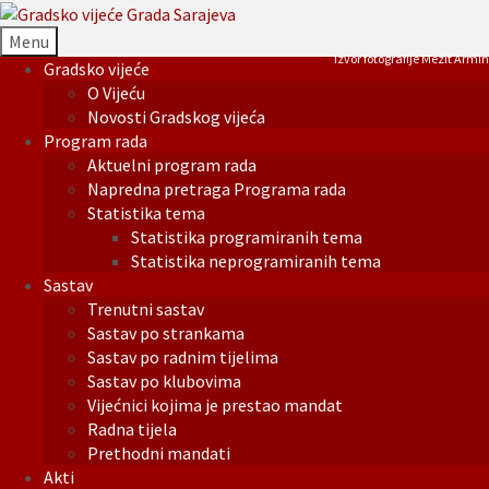
Menu
Izvor fotografije Mezit Armin
Gradsko vijeće
O Vijeću
Novosti Gradskog vijeća
Program rada
Aktuelni program rada
Napredna pretraga Programa rada
Statistika tema
Statistika programiranih tema
Statistika neprogramiranih tema
Sastav
Trenutni sastav
Sastav po strankama
Sastav po radnim tijelima
Sastav po klubovima
Vijećnici kojima je prestao mandat
Radna tijela
Prethodni mandati
Akti