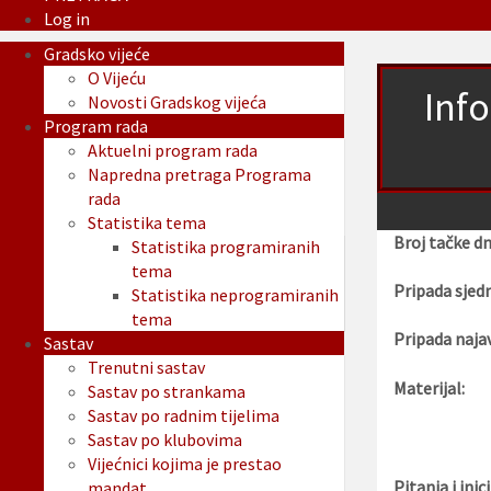
Log in
Gradsko vijeće
O Vijeću
Info
Novosti Gradskog vijeća
Program rada
Aktuelni program rada
Napredna pretraga Programa
rada
Statistika tema
Broj tačke d
Statistika programiranih
tema
Pripada sjedn
Statistika neprogramiranih
tema
Pripada najav
Sastav
Trenutni sastav
Materijal:
Sastav po strankama
Sastav po radnim tijelima
Sastav po klubovima
Vijećnici kojima je prestao
Pitanja i inici
mandat