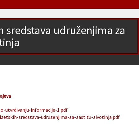
kih sredstava udruženjima za
tinja
rajeva
o-utvrdivanju-informacije-1.pdf
udzetskih-sredstava-udruzenjima-za-zastitu-zivotinja.pdf