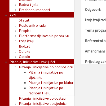
Radna tijela
Odgovori:
Prethodni mandati
Akti
Izvještaji rad
Statut
Poslovnik o radu
Tema progra
Propisi
Platforma djelovanja po sazivu
Referentni d
Izvještaji
Budžet
Amandmani:
Odluke
Ostalo
Prijedlog zak
Pitanja, inicijative i zaključci
Pitanja i inicijative po podnosiocu
Pitanja i inicijative po
vijećniku
Pitanja i inicijative po klubu
Pitanja i inicijative po
radnom tijelu
Pitanja i inicijative po dostavi
Pitanja i inicijative po sjednici