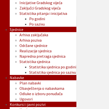
Inicijative Gradskog vijeća
Zaključci Gradskog vijeća
Statistika pitanja i inicijativa
Po godini
Po sazivu
Sjednice
Arhiva zaključaka
Arhiva poziva
Održane sjednice
Realizacije sjednica
Napredna pretraga sjednica
Statistika sjednica
Statistika sjednica po godini
Statistika sjednica po sazivu
Nabavke
Plan nabavki
Obavještenja o nabavkama
Odluke o izboru ponuđača
Ugovori
Konkursi i javni pozivi