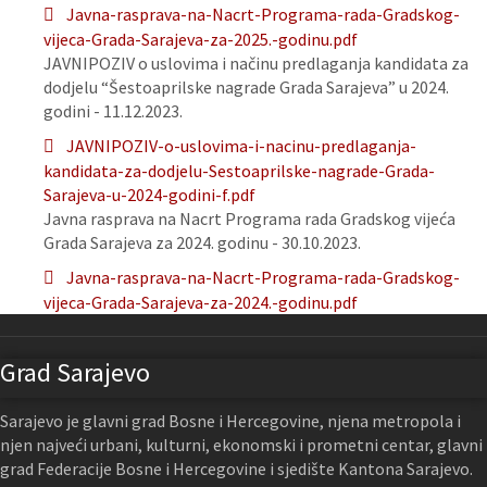
Javna-rasprava-na-Nacrt-Programa-rada-Gradskog-
vijeca-Grada-Sarajeva-za-2025.-godinu.pdf
JAVNIPOZIV o uslovima i načinu predlaganja kandidata za
dodjelu “Šestoaprilske nagrade Grada Sarajeva” u 2024.
godini - 11.12.2023.
JAVNIPOZIV-o-uslovima-i-nacinu-predlaganja-
kandidata-za-dodjelu-Sestoaprilske-nagrade-Grada-
Sarajeva-u-2024-godini-f.pdf
Javna rasprava na Nacrt Programa rada Gradskog vijeća
Grada Sarajeva za 2024. godinu - 30.10.2023.
Javna-rasprava-na-Nacrt-Programa-rada-Gradskog-
vijeca-Grada-Sarajeva-za-2024.-godinu.pdf
Grad Sarajevo
Sarajevo je glavni grad Bosne i Hercegovine, njena metropola i
njen najveći urbani, kulturni, ekonomski i prometni centar, glavni
grad Federacije Bosne i Hercegovine i sjedište Kantona Sarajevo.