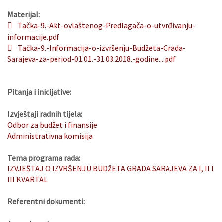
Materijal:
Tačka-9.-Akt-ovlaštenog-Predlagača-o-utvrđivanju-
informacije.pdf
Tačka-9.-Informacija-o-izvršenju-Budžeta-Grada-
Sarajeva-za-period-01.01.-31.03.2018.-godine....pdf
Pitanja i inicijative:
Izvještaji radnih tijela:
Odbor za budžet i finansije
Administrativna komisija
Tema programa rada:
IZVJEŠTAJ O IZVRŠENJU BUDŽETA GRADA SARAJEVA ZA I, II I
III KVARTAL
Referentni dokumenti: