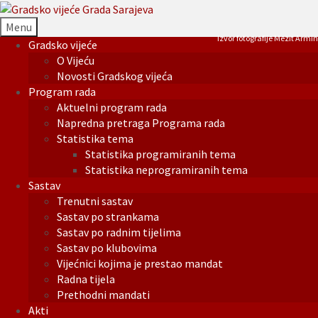
Menu
Izvor fotografije Mezit Armin
Gradsko vijeće
O Vijeću
Novosti Gradskog vijeća
Program rada
Aktuelni program rada
Napredna pretraga Programa rada
Statistika tema
Statistika programiranih tema
Statistika neprogramiranih tema
Sastav
Trenutni sastav
Sastav po strankama
Sastav po radnim tijelima
Sastav po klubovima
Vijećnici kojima je prestao mandat
Radna tijela
Prethodni mandati
Akti