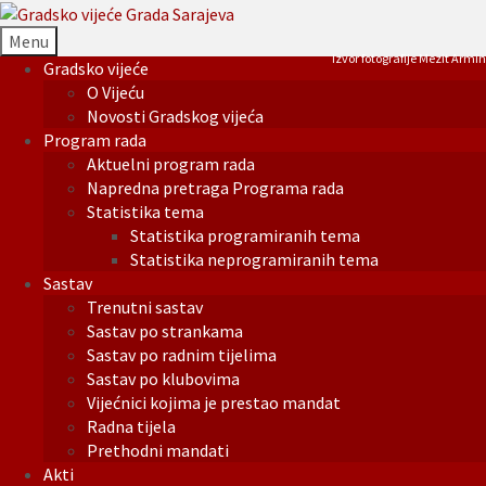
Menu
Izvor fotografije Mezit Armin
Gradsko vijeće
O Vijeću
Novosti Gradskog vijeća
Program rada
Aktuelni program rada
Napredna pretraga Programa rada
Statistika tema
Statistika programiranih tema
Statistika neprogramiranih tema
Sastav
Trenutni sastav
Sastav po strankama
Sastav po radnim tijelima
Sastav po klubovima
Vijećnici kojima je prestao mandat
Radna tijela
Prethodni mandati
Akti