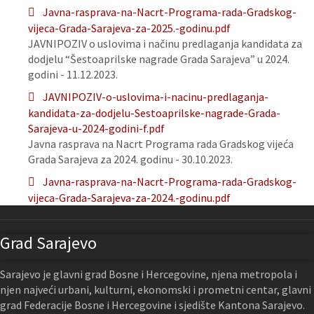
Javna-rasprava-na-Nacrt-Programa-rada-Gradskog-
vijeca-Grada-Sarajeva-za-2025.-godinu.pdf
JAVNIPOZIV o uslovima i načinu predlaganja kandidata za
dodjelu “Šestoaprilske nagrade Grada Sarajeva” u 2024.
godini - 11.12.2023.
JAVNIPOZIV-o-uslovima-i-nacinu-predlaganja-
kandidata-za-dodjelu-Sestoaprilske-nagrade-Grada-
Sarajeva-u-2024-godini-f.pdf
Javna rasprava na Nacrt Programa rada Gradskog vijeća
Grada Sarajeva za 2024. godinu - 30.10.2023.
Javna-rasprava-na-Nacrt-Programa-rada-Gradskog-
vijeca-Grada-Sarajeva-za-2024.-godinu.pdf
Grad Sarajevo
Sarajevo je glavni grad Bosne i Hercegovine, njena metropola i
njen najveći urbani, kulturni, ekonomski i prometni centar, glavni
grad Federacije Bosne i Hercegovine i sjedište Kantona Sarajevo.