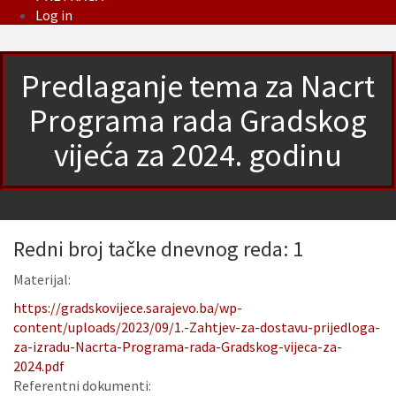
Log in
Predlaganje tema za Nacrt
Programa rada Gradskog
vijeća za 2024. godinu
Redni broj tačke dnevnog reda: 1
Materijal:
https://gradskovijece.sarajevo.ba/wp-
content/uploads/2023/09/1.-Zahtjev-za-dostavu-prijedloga-
za-izradu-Nacrta-Programa-rada-Gradskog-vijeca-za-
2024.pdf
Referentni dokumenti: