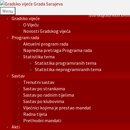
Menu
Izvor fotografije Mezit Armin
Gradsko vijeće
O Vijeću
Novosti Gradskog vijeća
Program rada
Aktuelni program rada
Napredna pretraga Programa rada
Statistika tema
Statistika programiranih tema
Statistika neprogramiranih tema
Sastav
Trenutni sastav
Sastav po strankama
Sastav po radnim tijelima
Sastav po klubovima
Vijećnici kojima je prestao mandat
Radna tijela
Prethodni mandati
Akti