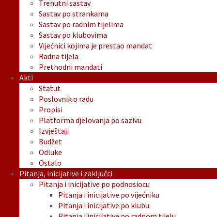
Trenutni sastav
Sastav po strankama
Sastav po radnim tijelima
Sastav po klubovima
Vijećnici kojima je prestao mandat
Radna tijela
Prethodni mandati
Akti
Statut
Poslovnik o radu
Propisi
Platforma djelovanja po sazivu
Izvještaji
Budžet
Odluke
Ostalo
Pitanja, inicijative i zaključci
Pitanja i inicijative po podnosiocu
Pitanja i inicijative po vijećniku
Pitanja i inicijative po klubu
Pitanja i inicijative po radnom tijelu