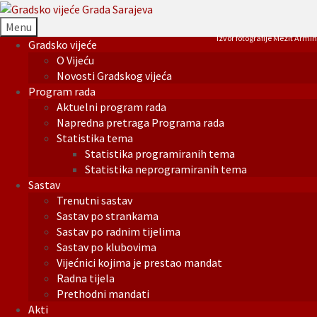
Menu
Izvor fotografije Mezit Armin
Gradsko vijeće
O Vijeću
Novosti Gradskog vijeća
Program rada
Aktuelni program rada
Napredna pretraga Programa rada
Statistika tema
Statistika programiranih tema
Statistika neprogramiranih tema
Sastav
Trenutni sastav
Sastav po strankama
Sastav po radnim tijelima
Sastav po klubovima
Vijećnici kojima je prestao mandat
Radna tijela
Prethodni mandati
Akti