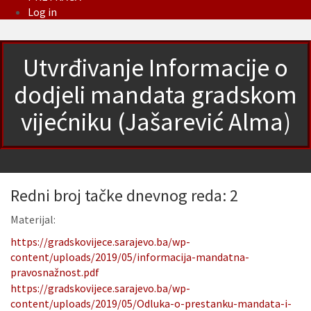
Log in
Utvrđivanje Informacije o
dodjeli mandata gradskom
vijećniku (Jašarević Alma)
Redni broj tačke dnevnog reda: 2
Materijal:
https://gradskovijece.sarajevo.ba/wp-
content/uploads/2019/05/informacija-mandatna-
pravosnažnost.pdf
https://gradskovijece.sarajevo.ba/wp-
content/uploads/2019/05/Odluka-o-prestanku-mandata-i-