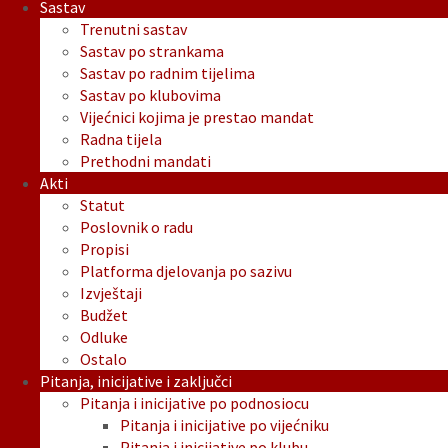
Sastav
Trenutni sastav
Sastav po strankama
Sastav po radnim tijelima
Sastav po klubovima
Vijećnici kojima je prestao mandat
Radna tijela
Prethodni mandati
Akti
Statut
Poslovnik o radu
Propisi
Platforma djelovanja po sazivu
Izvještaji
Budžet
Odluke
Ostalo
Pitanja, inicijative i zaključci
Pitanja i inicijative po podnosiocu
Pitanja i inicijative po vijećniku
Pitanja i inicijative po klubu