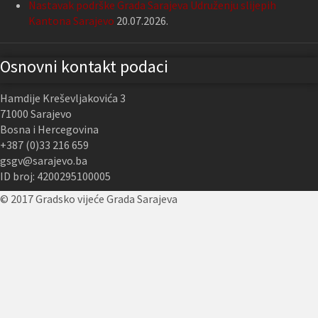
Nastavak podrške Grada Sarajeva Udruženju slijepih
Kantona Sarajevo
20.07.2026.
Osnovni kontakt podaci
Hamdije Kreševljakovića 3
71000 Sarajevo
Bosna i Hercegovina
+387 (0)33 216 659
gsgv@sarajevo.ba
ID broj: 4200295100005
© 2017 Gradsko vijeće Grada Sarajeva