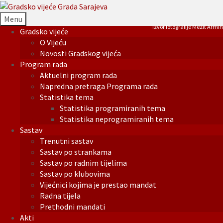
Menu
Izvor fotografije Mezit Armin
Gradsko vijeće
O Vijeću
Novosti Gradskog vijeća
Program rada
Aktuelni program rada
Napredna pretraga Programa rada
Statistika tema
Statistika programiranih tema
Statistika neprogramiranih tema
Sastav
Trenutni sastav
Sastav po strankama
Sastav po radnim tijelima
Sastav po klubovima
Vijećnici kojima je prestao mandat
Radna tijela
Prethodni mandati
Akti