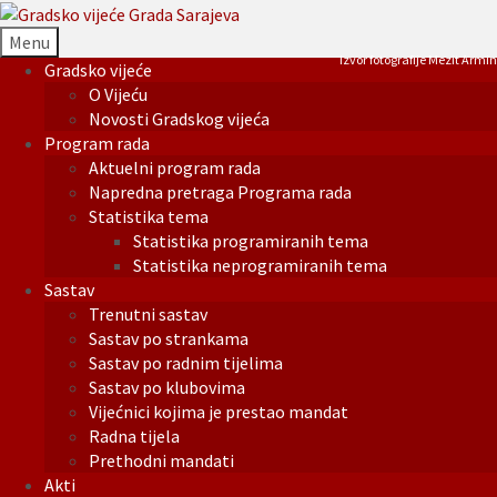
Menu
Izvor fotografije Mezit Armin
Gradsko vijeće
O Vijeću
Novosti Gradskog vijeća
Program rada
Aktuelni program rada
Napredna pretraga Programa rada
Statistika tema
Statistika programiranih tema
Statistika neprogramiranih tema
Sastav
Trenutni sastav
Sastav po strankama
Sastav po radnim tijelima
Sastav po klubovima
Vijećnici kojima je prestao mandat
Radna tijela
Prethodni mandati
Akti