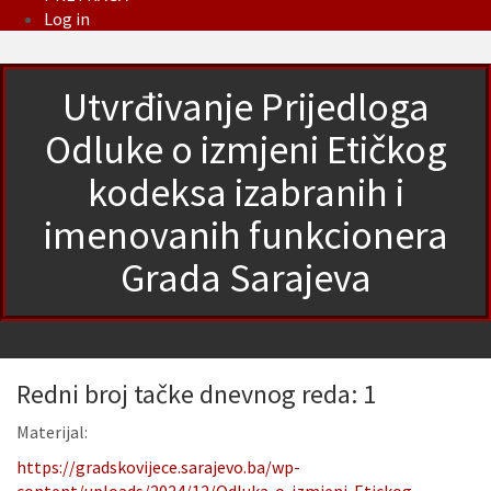
Log in
Utvrđivanje Prijedloga
Odluke o izmjeni Etičkog
kodeksa izabranih i
imenovanih funkcionera
Grada Sarajeva
Redni broj tačke dnevnog reda: 1
Materijal:
https://gradskovijece.sarajevo.ba/wp-