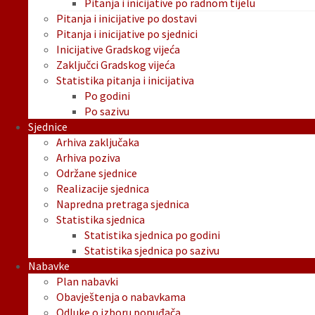
Pitanja i inicijative po radnom tijelu
Pitanja i inicijative po dostavi
Pitanja i inicijative po sjednici
Inicijative Gradskog vijeća
Zaključci Gradskog vijeća
Statistika pitanja i inicijativa
Po godini
Po sazivu
Sjednice
Arhiva zaključaka
Arhiva poziva
Održane sjednice
Realizacije sjednica
Napredna pretraga sjednica
Statistika sjednica
Statistika sjednica po godini
Statistika sjednica po sazivu
Nabavke
Plan nabavki
Obavještenja o nabavkama
Odluke o izboru ponuđača