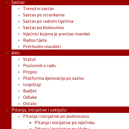
Sastav
Trenutni sastav
Sastav po strankama
Sastav po radnim tijelima
Sastav po klubovima
Vijećnici kojima je prestao mandat
Radna tijela
Prethodni mandati
Akti
Statut
Poslovnik o radu
Propisi
Platforma djelovanja po sazivu
Izvještaji
Budžet
Odluke
Ostalo
Pitanja, inicijative i zaključci
Pitanja i inicijative po podnosiocu
Pitanja i inicijative po vijećniku
Pitanja i inicijative po klubu