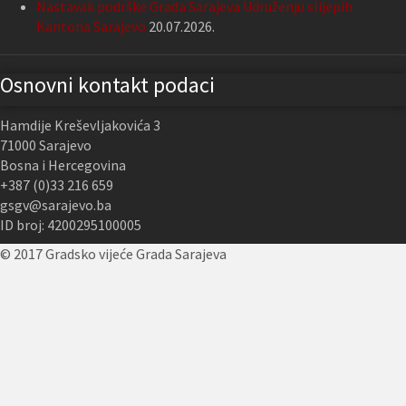
Nastavak podrške Grada Sarajeva Udruženju slijepih
Kantona Sarajevo
20.07.2026.
Osnovni kontakt podaci
Hamdije Kreševljakovića 3
71000 Sarajevo
Bosna i Hercegovina
+387 (0)33 216 659
gsgv@sarajevo.ba
ID broj: 4200295100005
© 2017 Gradsko vijeće Grada Sarajeva