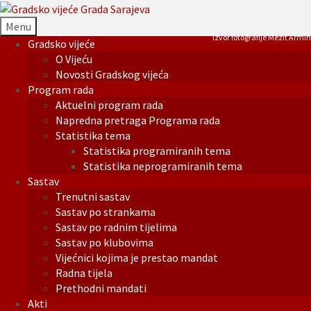
Menu
Izvor fotografije Mezit Armin
Gradsko vijeće
O Vijeću
Novosti Gradskog vijeća
Program rada
Aktuelni program rada
Napredna pretraga Programa rada
Statistika tema
Statistika programiranih tema
Statistika neprogramiranih tema
Sastav
Trenutni sastav
Sastav po strankama
Sastav po radnim tijelima
Sastav po klubovima
Vijećnici kojima je prestao mandat
Radna tijela
Prethodni mandati
Akti