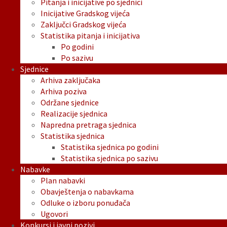
Pitanja i inicijative po sjednici
Inicijative Gradskog vijeća
Zaključci Gradskog vijeća
Statistika pitanja i inicijativa
Po godini
Po sazivu
Sjednice
Arhiva zaključaka
Arhiva poziva
Održane sjednice
Realizacije sjednica
Napredna pretraga sjednica
Statistika sjednica
Statistika sjednica po godini
Statistika sjednica po sazivu
Nabavke
Plan nabavki
Obavještenja o nabavkama
Odluke o izboru ponuđača
Ugovori
Konkursi i javni pozivi