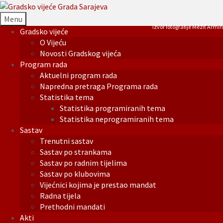
Menu
Izvor fotografije Mezit Armin
Gradsko vijeće
O Vijeću
Novosti Gradskog vijeća
Program rada
Aktuelni program rada
Napredna pretraga Programa rada
Statistika tema
Statistika programiranih tema
Statistika neprogramiranih tema
Sastav
Trenutni sastav
Sastav po strankama
Sastav po radnim tijelima
Sastav po klubovima
Vijećnici kojima je prestao mandat
Radna tijela
Prethodni mandati
Akti