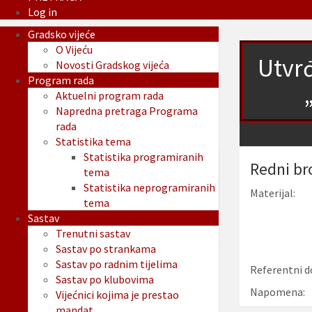
Log in
Gradsko vijeće
O Vijeću
Utvr
Novosti Gradskog vijeća
Program rada
Aktuelni program rada
Napredna pretraga Programa
rada
Statistika tema
Statistika programiranih
Redni br
tema
Statistika neprogramiranih
Materijal:
tema
Sastav
Trenutni sastav
Sastav po strankama
Sastav po radnim tijelima
Referentni d
Sastav po klubovima
Napomena:
Vijećnici kojima je prestao
mandat