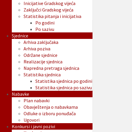
Inicijative Gradskog vijeća
Zaključci Gradskog vijeća
Statistika pitanja i inicijativa
Po godini
Po sazivu
Sjednice
Arhiva zaključaka
Arhiva poziva
Održane sjednice
Realizacije sjednica
Napredna pretraga sjednica
Statistika sjednica
Statistika sjednica po godini
Statistika sjednica po sazivu
Nabavke
Plan nabavki
Obavještenja o nabavkama
Odluke o izboru ponuđača
Ugovori
Konkursi i javni pozivi