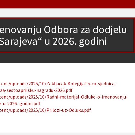
menovanju Odbora za dodjelu
Sarajeva“ u 2026. godini
tent/uploads/2025/10/Zakljucak-KolegijaTreca-sjednica-
-za-sestoaprilsku-nagradu-2026.pdf
ntent/uploads/2025/10/Radni-materijal-Odluke-o-imenovanju-
-u-2026.-godini.pdf
tent/uploads/2025/10/Prilozi-uz-Odluku.pdf