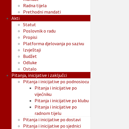
Radna tijela
Prethodni mandati
Akti
Statut
Poslovnik o radu
Propisi
Platforma djelovanja po sazivu
Izvještaji
Budžet
Odluke
Ostalo
Pitanja, inicijative i zaključci
Pitanja i inicijative po podnosiocu
Pitanja i inicijative po
vijećniku
Pitanja i inicijative po klubu
Pitanja i inicijative po
radnom tijelu
Pitanja i inicijative po dostavi
Pitanja i inicijative po sjednici