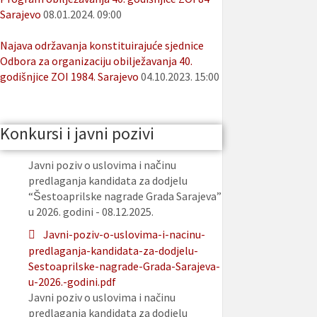
Sarajevo
08.01.2024. 09:00
Najava održavanja konstituirajuće sjednice
Odbora za organizaciju obilježavanja 40.
godišnjice ZOI 1984. Sarajevo
04.10.2023. 15:00
Konkursi i javni pozivi
Javni poziv o uslovima i načinu
predlaganja kandidata za dodjelu
“Šestoaprilske nagrade Grada Sarajeva”
u 2026. godini - 08.12.2025.
Javni-poziv-o-uslovima-i-nacinu-
predlaganja-kandidata-za-dodjelu-
Sestoaprilske-nagrade-Grada-Sarajeva-
u-2026.-godini.pdf
Javni poziv o uslovima i načinu
predlaganja kandidata za dodjelu