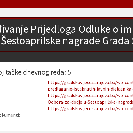
đivanje Prijedloga Odluke o i
„Šestoaprilske nagrade Grada 
oj tačke dnevnog reda: 5
https://gradskovijece.sarajevo.ba/wp-con
predlaganje-istaknutih-javnih-djelatnika
https://gradskovijece.sarajevo.ba/wp-co
Odbora-za-dodjelu-Sestoaprilske-nagrade
https://gradskovijece.sarajevo.ba/wp-con
okumenti: