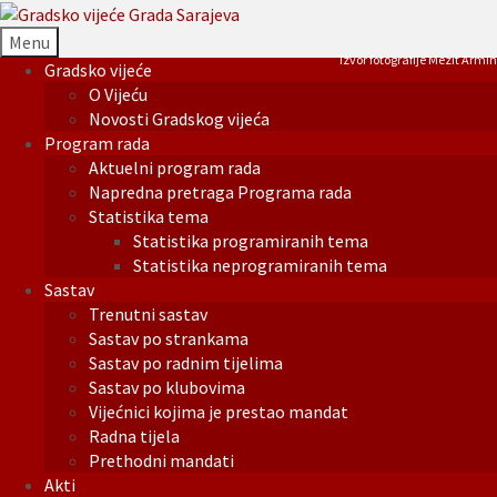
Menu
Izvor fotografije Mezit Armin
Gradsko vijeće
O Vijeću
Novosti Gradskog vijeća
Program rada
Aktuelni program rada
Napredna pretraga Programa rada
Statistika tema
Statistika programiranih tema
Statistika neprogramiranih tema
Sastav
Trenutni sastav
Sastav po strankama
Sastav po radnim tijelima
Sastav po klubovima
Vijećnici kojima je prestao mandat
Radna tijela
Prethodni mandati
Akti