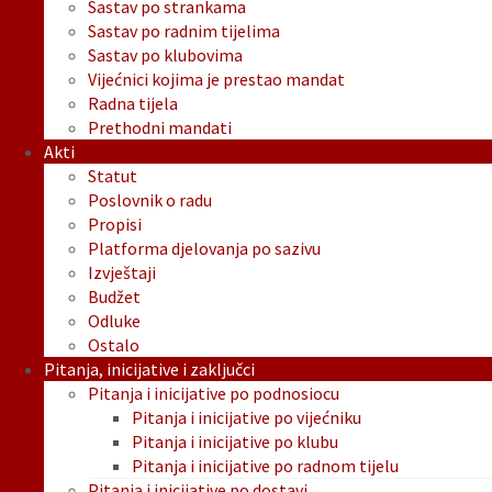
Sastav po strankama
Sastav po radnim tijelima
Sastav po klubovima
Vijećnici kojima je prestao mandat
Radna tijela
Prethodni mandati
Akti
Statut
Poslovnik o radu
Propisi
Platforma djelovanja po sazivu
Izvještaji
Budžet
Odluke
Ostalo
Pitanja, inicijative i zaključci
Pitanja i inicijative po podnosiocu
Pitanja i inicijative po vijećniku
Pitanja i inicijative po klubu
Pitanja i inicijative po radnom tijelu
Pitanja i inicijative po dostavi