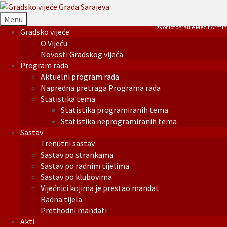
Menu
Izvor fotografije Mezit Armin
Gradsko vijeće
O Vijeću
Novosti Gradskog vijeća
Program rada
Aktuelni program rada
Napredna pretraga Programa rada
Statistika tema
Statistika programiranih tema
Statistika neprogramiranih tema
Sastav
Trenutni sastav
Sastav po strankama
Sastav po radnim tijelima
Sastav po klubovima
Vijećnici kojima je prestao mandat
Radna tijela
Prethodni mandati
Akti