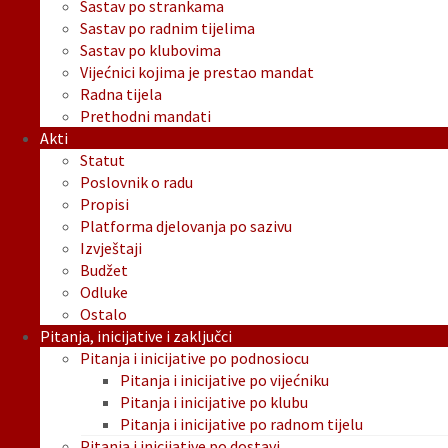
Sastav po strankama
Sastav po radnim tijelima
Sastav po klubovima
Vijećnici kojima je prestao mandat
Radna tijela
Prethodni mandati
Akti
Statut
Poslovnik o radu
Propisi
Platforma djelovanja po sazivu
Izvještaji
Budžet
Odluke
Ostalo
Pitanja, inicijative i zaključci
Pitanja i inicijative po podnosiocu
Pitanja i inicijative po vijećniku
Pitanja i inicijative po klubu
Pitanja i inicijative po radnom tijelu
Pitanja i inicijative po dostavi