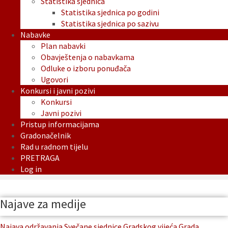
Statistika sjednica
Statistika sjednica po godini
Statistika sjednica po sazivu
Nabavke
Plan nabavki
Obavještenja o nabavkama
Odluke o izboru ponuđača
Ugovori
Konkursi i javni pozivi
Konkursi
Javni pozivi
Pristup informacijama
Gradonačelnik
Rad u radnom tijelu
PRETRAGA
Log in
Najave za medije
Najava održavanja Svečane sjednice Gradskog vijeća Grada