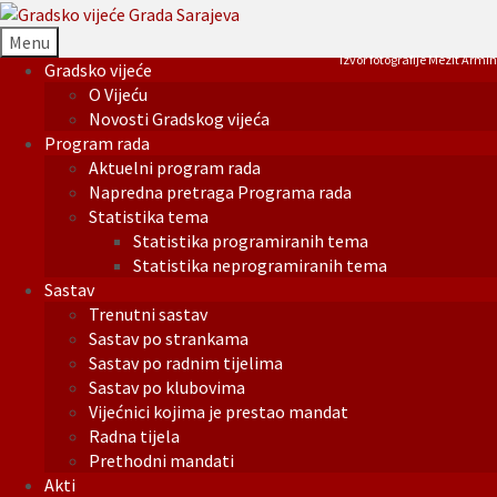
Menu
Izvor fotografije Mezit Armin
Gradsko vijeće
O Vijeću
Novosti Gradskog vijeća
Program rada
Aktuelni program rada
Napredna pretraga Programa rada
Statistika tema
Statistika programiranih tema
Statistika neprogramiranih tema
Sastav
Trenutni sastav
Sastav po strankama
Sastav po radnim tijelima
Sastav po klubovima
Vijećnici kojima je prestao mandat
Radna tijela
Prethodni mandati
Akti