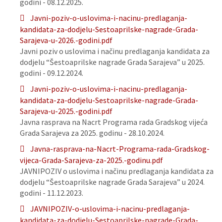
godini - 08.12.2025.
Javni-poziv-o-uslovima-i-nacinu-predlaganja-
kandidata-za-dodjelu-Sestoaprilske-nagrade-Grada-
Sarajeva-u-2026.-godini.pdf
Javni poziv o uslovima i načinu predlaganja kandidata za
dodjelu “Šestoaprilske nagrade Grada Sarajeva” u 2025.
godini - 09.12.2024.
Javni-poziv-o-uslovima-i-nacinu-predlaganja-
kandidata-za-dodjelu-Sestoaprilske-nagrade-Grada-
Sarajeva-u-2025.-godini.pdf
Javna rasprava na Nacrt Programa rada Gradskog vijeća
Grada Sarajeva za 2025. godinu - 28.10.2024.
Javna-rasprava-na-Nacrt-Programa-rada-Gradskog-
vijeca-Grada-Sarajeva-za-2025.-godinu.pdf
JAVNIPOZIV o uslovima i načinu predlaganja kandidata za
dodjelu “Šestoaprilske nagrade Grada Sarajeva” u 2024.
godini - 11.12.2023.
JAVNIPOZIV-o-uslovima-i-nacinu-predlaganja-
kandidata-za-dodjelu-Sestoaprilske-nagrade-Grada-