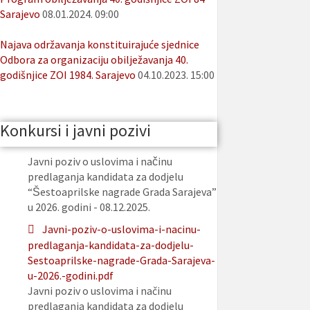
Sarajevo
08.01.2024. 09:00
Najava održavanja konstituirajuće sjednice
Odbora za organizaciju obilježavanja 40.
godišnjice ZOI 1984. Sarajevo
04.10.2023. 15:00
Konkursi i javni pozivi
Javni poziv o uslovima i načinu
predlaganja kandidata za dodjelu
“Šestoaprilske nagrade Grada Sarajeva”
u 2026. godini - 08.12.2025.
Javni-poziv-o-uslovima-i-nacinu-
predlaganja-kandidata-za-dodjelu-
Sestoaprilske-nagrade-Grada-Sarajeva-
u-2026.-godini.pdf
Javni poziv o uslovima i načinu
predlaganja kandidata za dodjelu