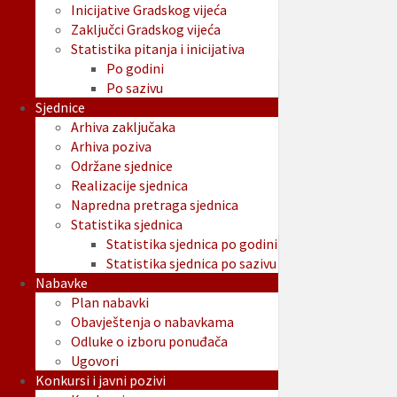
Inicijative Gradskog vijeća
Zaključci Gradskog vijeća
Statistika pitanja i inicijativa
Po godini
Po sazivu
Sjednice
Arhiva zaključaka
Arhiva poziva
Održane sjednice
Realizacije sjednica
Napredna pretraga sjednica
Statistika sjednica
Statistika sjednica po godini
Statistika sjednica po sazivu
Nabavke
Plan nabavki
Obavještenja o nabavkama
Odluke o izboru ponuđača
Ugovori
Konkursi i javni pozivi