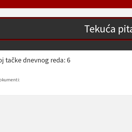
Tekuća pit
oj tačke dnevnog reda: 6
okumenti: