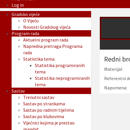
Log in
Gradsko vijeće
O Vijeću
Novosti Gradskog vijeća
Program rada
Aktuelni program rada
Napredna pretraga Programa
rada
Redni br
Statistika tema
Statistika programiranih
Materijal:
tema
Statistika neprogramiranih
Referentni d
tema
Napomena:
Sastav
Trenutni sastav
Sastav po strankama
Sastav po radnim tijelima
Sastav po klubovima
Vijećnici kojima je prestao
mandat