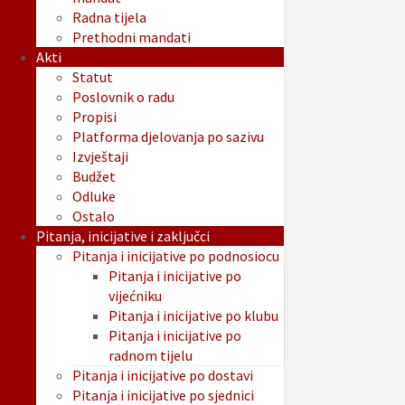
Radna tijela
Prethodni mandati
Akti
Statut
Poslovnik o radu
Propisi
Platforma djelovanja po sazivu
Izvještaji
Budžet
Odluke
Ostalo
Pitanja, inicijative i zaključci
Pitanja i inicijative po podnosiocu
Pitanja i inicijative po
vijećniku
Pitanja i inicijative po klubu
Pitanja i inicijative po
radnom tijelu
Pitanja i inicijative po dostavi
Pitanja i inicijative po sjednici