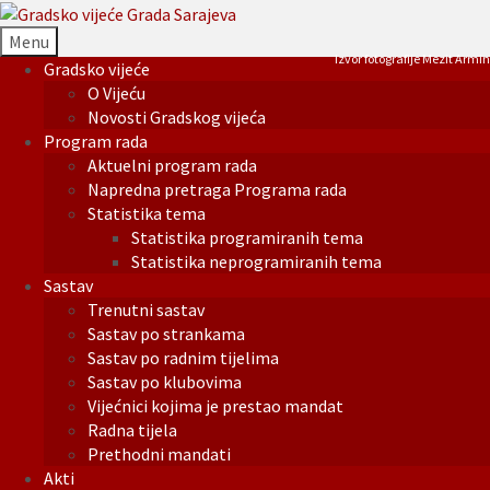
Menu
Izvor fotografije Mezit Armin
Gradsko vijeće
O Vijeću
Novosti Gradskog vijeća
Program rada
Aktuelni program rada
Napredna pretraga Programa rada
Statistika tema
Statistika programiranih tema
Statistika neprogramiranih tema
Sastav
Trenutni sastav
Sastav po strankama
Sastav po radnim tijelima
Sastav po klubovima
Vijećnici kojima je prestao mandat
Radna tijela
Prethodni mandati
Akti