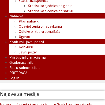
Statistika sjednica
Statistika sjednica po godini
Statistika sjednica po sazivu
Nabavke
Plan nabavki
Obavještenja o nabavkama
Odluke o izboru ponuđača
Ugovori
Konkursi i javni pozivi
Konkursi
Javni pozivi
Pristup informacijama
Gradonačelnik
Rad u radnom tijelu
PRETRAGA
Log in
Najave za medije
Najava održavanja Svečane sjednice Gradskog vijeća Grada