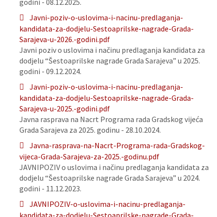
godini - 08.12.2025.
Javni-poziv-o-uslovima-i-nacinu-predlaganja-
kandidata-za-dodjelu-Sestoaprilske-nagrade-Grada-
Sarajeva-u-2026.-godini.pdf
Javni poziv o uslovima i načinu predlaganja kandidata za
dodjelu “Šestoaprilske nagrade Grada Sarajeva” u 2025.
godini - 09.12.2024.
Javni-poziv-o-uslovima-i-nacinu-predlaganja-
kandidata-za-dodjelu-Sestoaprilske-nagrade-Grada-
Sarajeva-u-2025.-godini.pdf
Javna rasprava na Nacrt Programa rada Gradskog vijeća
Grada Sarajeva za 2025. godinu - 28.10.2024.
Javna-rasprava-na-Nacrt-Programa-rada-Gradskog-
vijeca-Grada-Sarajeva-za-2025.-godinu.pdf
JAVNIPOZIV o uslovima i načinu predlaganja kandidata za
dodjelu “Šestoaprilske nagrade Grada Sarajeva” u 2024.
godini - 11.12.2023.
JAVNIPOZIV-o-uslovima-i-nacinu-predlaganja-
kandidata-za-dodjelu-Sestoaprilske-nagrade-Grada-