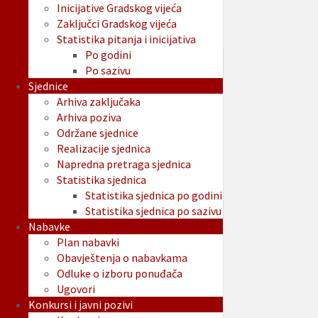
Inicijative Gradskog vijeća
Zaključci Gradskog vijeća
Statistika pitanja i inicijativa
Po godini
Po sazivu
Sjednice
Arhiva zaključaka
Arhiva poziva
Održane sjednice
Realizacije sjednica
Napredna pretraga sjednica
Statistika sjednica
Statistika sjednica po godini
Statistika sjednica po sazivu
Nabavke
Plan nabavki
Obavještenja o nabavkama
Odluke o izboru ponuđača
Ugovori
Konkursi i javni pozivi