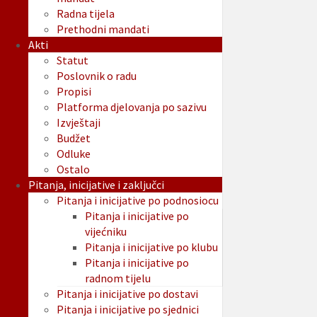
Radna tijela
Prethodni mandati
Akti
Statut
Poslovnik o radu
Propisi
Platforma djelovanja po sazivu
Izvještaji
Budžet
Odluke
Ostalo
Pitanja, inicijative i zaključci
Pitanja i inicijative po podnosiocu
Pitanja i inicijative po
vijećniku
Pitanja i inicijative po klubu
Pitanja i inicijative po
radnom tijelu
Pitanja i inicijative po dostavi
Pitanja i inicijative po sjednici