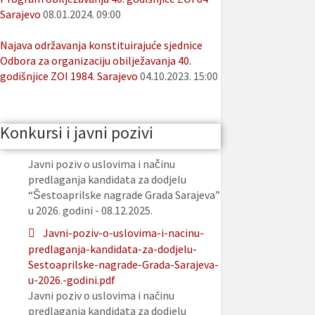
Sarajevo
08.01.2024. 09:00
Najava održavanja konstituirajuće sjednice
Odbora za organizaciju obilježavanja 40.
godišnjice ZOI 1984. Sarajevo
04.10.2023. 15:00
Konkursi i javni pozivi
Javni poziv o uslovima i načinu
predlaganja kandidata za dodjelu
“Šestoaprilske nagrade Grada Sarajeva”
u 2026. godini - 08.12.2025.
Javni-poziv-o-uslovima-i-nacinu-
predlaganja-kandidata-za-dodjelu-
Sestoaprilske-nagrade-Grada-Sarajeva-
u-2026.-godini.pdf
Javni poziv o uslovima i načinu
predlaganja kandidata za dodjelu