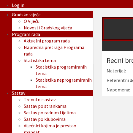
Log in
Gradsko vijeće
O Vijeću
Novosti Gradskog vijeća
Program rada
Aktuelni program rada
Napredna pretraga Programa
rada
Redni br
Statistika tema
Statistika programiranih
Materijal:
tema
Statistika neprogramiranih
Referentni d
tema
Napomena:
Sastav
Trenutni sastav
Sastav po strankama
Sastav po radnim tijelima
Sastav po klubovima
Vijećnici kojima je prestao
mandat