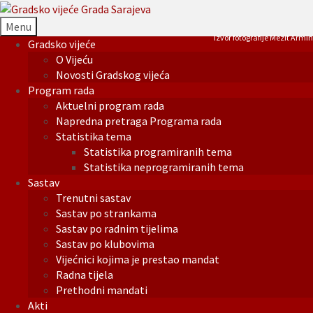
Menu
Izvor fotografije Mezit Armin
Gradsko vijeće
O Vijeću
Novosti Gradskog vijeća
Program rada
Aktuelni program rada
Napredna pretraga Programa rada
Statistika tema
Statistika programiranih tema
Statistika neprogramiranih tema
Sastav
Trenutni sastav
Sastav po strankama
Sastav po radnim tijelima
Sastav po klubovima
Vijećnici kojima je prestao mandat
Radna tijela
Prethodni mandati
Akti