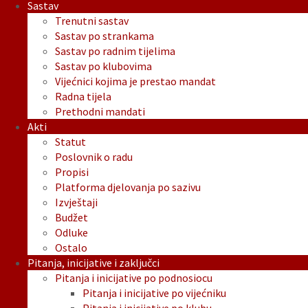
Sastav
Trenutni sastav
Sastav po strankama
Sastav po radnim tijelima
Sastav po klubovima
Vijećnici kojima je prestao mandat
Radna tijela
Prethodni mandati
Akti
Statut
Poslovnik o radu
Propisi
Platforma djelovanja po sazivu
Izvještaji
Budžet
Odluke
Ostalo
Pitanja, inicijative i zaključci
Pitanja i inicijative po podnosiocu
Pitanja i inicijative po vijećniku