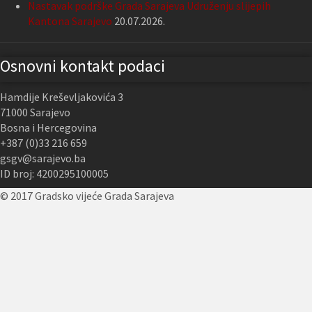
Nastavak podrške Grada Sarajeva Udruženju slijepih
Kantona Sarajevo
20.07.2026.
Osnovni kontakt podaci
Hamdije Kreševljakovića 3
71000 Sarajevo
Bosna i Hercegovina
+387 (0)33 216 659
gsgv@sarajevo.ba
ID broj: 4200295100005
© 2017 Gradsko vijeće Grada Sarajeva