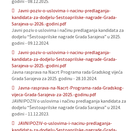
godini - 08.12.2025.
Javni-poziv-o-uslovima-i-nacinu-predlaganja-
kandidata-za-dodjelu-Sestoaprilske-nagrade-Grada-
Sarajeva-u-2026.-godini.pdf
Javni poziv o uslovima i načinu predlaganja kandidata za
dodjelu “Šestoaprilske nagrade Grada Sarajeva” u 2025.
godini - 09.12.2024.
Javni-poziv-o-uslovima-i-nacinu-predlaganja-
kandidata-za-dodjelu-Sestoaprilske-nagrade-Grada-
Sarajeva-u-2025.-godini.pdf
Javna rasprava na Nacrt Programa rada Gradskog vijeća
Grada Sarajeva za 2025. godinu - 28.10.2024.
Javna-rasprava-na-Nacrt-Programa-rada-Gradskog-
vijeca-Grada-Sarajeva-za-2025.-godinu.pdf
JAVNIPOZIV o uslovima i načinu predlaganja kandidata za
dodjelu “Šestoaprilske nagrade Grada Sarajeva” u 2024.
godini - 11.12.2023.
JAVNIPOZIV-o-uslovima-i-nacinu-predlaganja-
kandidata-za-dodjelu-Sestoaprilske-nagrade-Grada-