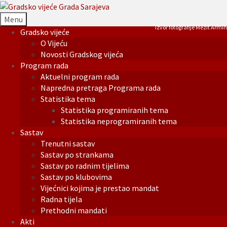
Menu
Izvor fotografije Mezit Armin
Gradsko vijeće
O Vijeću
Novosti Gradskog vijeća
Program rada
Aktuelni program rada
Napredna pretraga Programa rada
Statistika tema
Statistika programiranih tema
Statistika neprogramiranih tema
Sastav
Trenutni sastav
Sastav po strankama
Sastav po radnim tijelima
Sastav po klubovima
Vijećnici kojima je prestao mandat
Radna tijela
Prethodni mandati
Akti