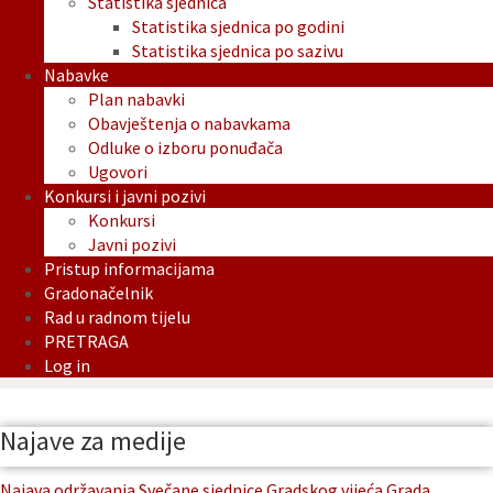
Statistika sjednica
Statistika sjednica po godini
Statistika sjednica po sazivu
Nabavke
Plan nabavki
Obavještenja o nabavkama
Odluke o izboru ponuđača
Ugovori
Konkursi i javni pozivi
Konkursi
Javni pozivi
Pristup informacijama
Gradonačelnik
Rad u radnom tijelu
PRETRAGA
Log in
Najave za medije
Najava održavanja Svečane sjednice Gradskog vijeća Grada