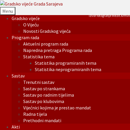
Menu
Izvor fotografije Mezit Armin
Gradsko vijeće
O Vijeću
Novosti Gradskog vijeća
Program rada
Aktuelni program rada
Napredna pretraga Programa rada
Statistika tema
Statistika programiranih tema
Statistika neprogramiranih tema
Sastav
Trenutni sastav
Sastav po strankama
Sastav po radnim tijelima
Sastav po klubovima
Vijećnici kojima je prestao mandat
Radna tijela
Prethodni mandati
Akti