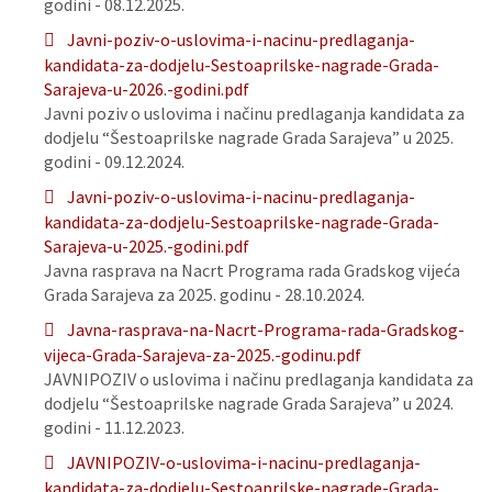
godini - 08.12.2025.
Javni-poziv-o-uslovima-i-nacinu-predlaganja-
kandidata-za-dodjelu-Sestoaprilske-nagrade-Grada-
Sarajeva-u-2026.-godini.pdf
Javni poziv o uslovima i načinu predlaganja kandidata za
dodjelu “Šestoaprilske nagrade Grada Sarajeva” u 2025.
godini - 09.12.2024.
Javni-poziv-o-uslovima-i-nacinu-predlaganja-
kandidata-za-dodjelu-Sestoaprilske-nagrade-Grada-
Sarajeva-u-2025.-godini.pdf
Javna rasprava na Nacrt Programa rada Gradskog vijeća
Grada Sarajeva za 2025. godinu - 28.10.2024.
Javna-rasprava-na-Nacrt-Programa-rada-Gradskog-
vijeca-Grada-Sarajeva-za-2025.-godinu.pdf
JAVNIPOZIV o uslovima i načinu predlaganja kandidata za
dodjelu “Šestoaprilske nagrade Grada Sarajeva” u 2024.
godini - 11.12.2023.
JAVNIPOZIV-o-uslovima-i-nacinu-predlaganja-
kandidata-za-dodjelu-Sestoaprilske-nagrade-Grada-