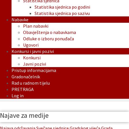
Statistika sjednica
Statistika sjednica po godini
Statistika sjednica po sazivu
Nabavke
Plan nabavki
Obavještenja o nabavkama
Odluke o izboru ponuđača
Ugovori
Konkursi i javni pozivi
Konkursi
Javni pozivi
Pristup informacijama
Gradonačelnik
Rad u radnom tijelu
PRETRAGA
Log in
Najave za medije
Najava održavanja Svečane sjednice Gradskog vijeća Grada