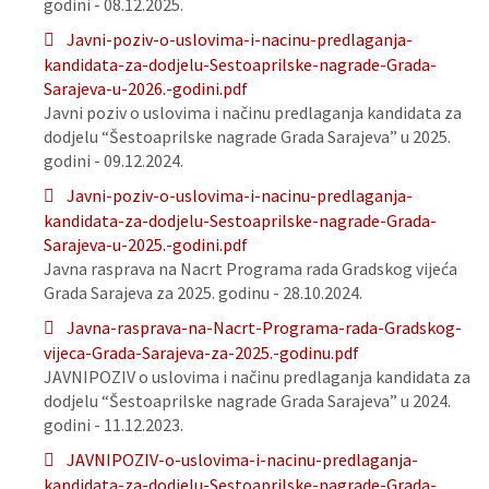
godini - 08.12.2025.
Javni-poziv-o-uslovima-i-nacinu-predlaganja-
kandidata-za-dodjelu-Sestoaprilske-nagrade-Grada-
Sarajeva-u-2026.-godini.pdf
Javni poziv o uslovima i načinu predlaganja kandidata za
dodjelu “Šestoaprilske nagrade Grada Sarajeva” u 2025.
godini - 09.12.2024.
Javni-poziv-o-uslovima-i-nacinu-predlaganja-
kandidata-za-dodjelu-Sestoaprilske-nagrade-Grada-
Sarajeva-u-2025.-godini.pdf
Javna rasprava na Nacrt Programa rada Gradskog vijeća
Grada Sarajeva za 2025. godinu - 28.10.2024.
Javna-rasprava-na-Nacrt-Programa-rada-Gradskog-
vijeca-Grada-Sarajeva-za-2025.-godinu.pdf
JAVNIPOZIV o uslovima i načinu predlaganja kandidata za
dodjelu “Šestoaprilske nagrade Grada Sarajeva” u 2024.
godini - 11.12.2023.
JAVNIPOZIV-o-uslovima-i-nacinu-predlaganja-
kandidata-za-dodjelu-Sestoaprilske-nagrade-Grada-