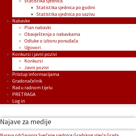
Statistika sjednica
Statistika sjednica po godini
Statistika sjednica po sazivu
Nabavke
Plan nabavki
Obavještenja o nabavkama
Odluke o izboru ponuđača
Ugovori
Konkursi i javni pozivi
Konkursi
Javni pozivi
Pristup informacijama
Gradonačelnik
Rad u radnom tijelu
PRETRAGA
Log in
Najave za medije
Najava održavanja Svečane sjednice Gradskog vijeća Grada