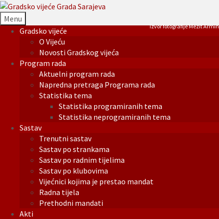
Menu
Izvor fotografije Mezit Armin
Gradsko vijeće
O Vijeću
Novosti Gradskog vijeća
Program rada
Aktuelni program rada
Napredna pretraga Programa rada
Statistika tema
Statistika programiranih tema
Statistika neprogramiranih tema
Sastav
Trenutni sastav
Sastav po strankama
Sastav po radnim tijelima
Sastav po klubovima
Vijećnici kojima je prestao mandat
Radna tijela
Prethodni mandati
Akti