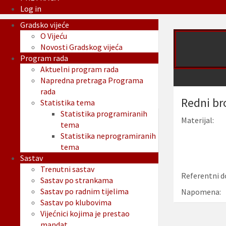
Log in
Gradsko vijeće
O Vijeću
Novosti Gradskog vijeća
Program rada
Aktuelni program rada
Napredna pretraga Programa
rada
Redni br
Statistika tema
Statistika programiranih
Materijal:
tema
Statistika neprogramiranih
tema
Sastav
Trenutni sastav
Referentni d
Sastav po strankama
Sastav po radnim tijelima
Napomena:
Sastav po klubovima
Vijećnici kojima je prestao
mandat