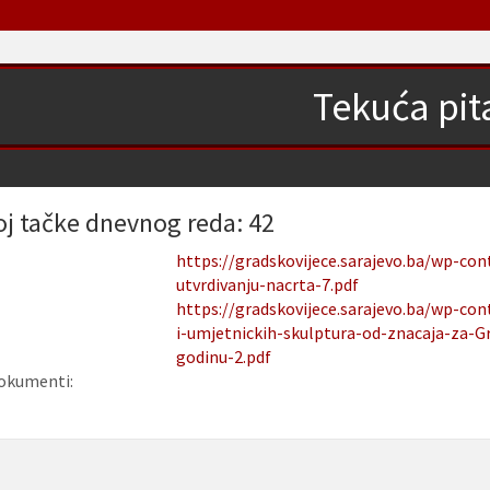
Tekuća pit
oj tačke dnevnog reda: 42
https://gradskovijece.sarajevo.ba/wp-co
utvrdivanju-nacrta-7.pdf
https://gradskovijece.sarajevo.ba/wp-c
i-umjetnickih-skulptura-od-znacaja-za-Gr
godinu-2.pdf
okumenti: