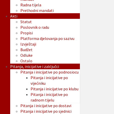
Radna tijela
Prethodni mandati
Akti
Statut
Poslovnik o radu
Propisi
Platforma djelovanja po sazivu
Izvještaji
Budžet
Odluke
Ostalo
Pitanja, inicijative i zaključci
Pitanja i inicijative po podnosiocu
Pitanja i inicijative po
vijećniku
Pitanja i inicijative po klubu
Pitanja i inicijative po
radnom tijelu
Pitanja i inicijative po dostavi
Pitanja i inicijative po sjednici