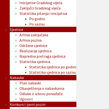
Inicijative Gradskog vijeća
Zaključci Gradskog vijeća
Statistika pitanja i inicijativa
Po godini
Po sazivu
Sjednice
Arhiva zaključaka
Arhiva poziva
Održane sjednice
Realizacije sjednica
Napredna pretraga sjednica
Statistika sjednica
Statistika sjednica po godini
Statistika sjednica po sazivu
Nabavke
Plan nabavki
Obavještenja o nabavkama
Odluke o izboru ponuđača
Ugovori
Konkursi i javni pozivi