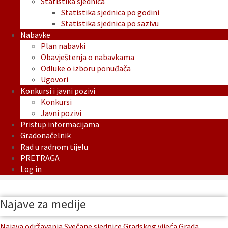
Statistika sjednica
Statistika sjednica po godini
Statistika sjednica po sazivu
Nabavke
Plan nabavki
Obavještenja o nabavkama
Odluke o izboru ponuđača
Ugovori
Konkursi i javni pozivi
Konkursi
Javni pozivi
Pristup informacijama
Gradonačelnik
Rad u radnom tijelu
PRETRAGA
Log in
Najave za medije
Najava održavanja Svečane sjednice Gradskog vijeća Grada