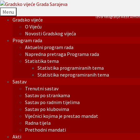
Menu
Izvor fotografije Mezit Armin
Gradsko vijeće
O Vijeću
Novosti Gradskog vijeća
Program rada
Aktuelni program rada
Napredna pretraga Programa rada
Statistika tema
Statistika programiranih tema
Statistika neprogramiranih tema
Sastav
Trenutni sastav
Sastav po strankama
Sastav po radnim tijelima
Sastav po klubovima
Vijećnici kojima je prestao mandat
Radna tijela
Prethodni mandati
Akti