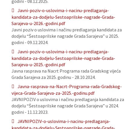
godini - 08.12.2025.
Javni-poziv-o-uslovima-i-nacinu-predlaganja-
kandidata-za-dodjelu-Sestoaprilske-nagrade-Grada-
Sarajeva-u-2026.-godini.pdf
Javni poziv o uslovima i načinu predlaganja kandidata za
dodjelu “Šestoaprilske nagrade Grada Sarajeva” u 2025.
godini - 09.12.2024.
Javni-poziv-o-uslovima-i-nacinu-predlaganja-
kandidata-za-dodjelu-Sestoaprilske-nagrade-Grada-
Sarajeva-u-2025.-godini.pdf
Javna rasprava na Nacrt Programa rada Gradskog vijeća
Grada Sarajeva za 2025. godinu - 28.10.2024.
Javna-rasprava-na-Nacrt-Programa-rada-Gradskog-
vijeca-Grada-Sarajeva-za-2025.-godinu.pdf
JAVNIPOZIV o uslovima i načinu predlaganja kandidata za
dodjelu “Šestoaprilske nagrade Grada Sarajeva” u 2024.
godini - 11.12.2023.
JAVNIPOZIV-o-uslovima-i-nacinu-predlaganja-
kandidata-za-dodjelu-Sestoaprilske-nagrade-Grada-