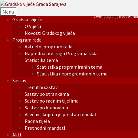
Menu
Izvor fotografije Mezit Armin
Gradsko vijeće
O Vijeću
Novosti Gradskog vijeća
Program rada
Aktuelni program rada
Napredna pretraga Programa rada
Statistika tema
Statistika programiranih tema
Statistika neprogramiranih tema
Sastav
Trenutni sastav
Sastav po strankama
Sastav po radnim tijelima
Sastav po klubovima
Vijećnici kojima je prestao mandat
Radna tijela
Prethodni mandati
Akti