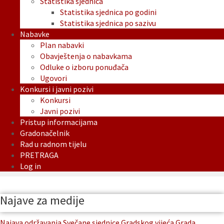
Statistika sjednica
Statistika sjednica po godini
Statistika sjednica po sazivu
Nabavke
Plan nabavki
Obavještenja o nabavkama
Odluke o izboru ponuđača
Ugovori
Konkursi i javni pozivi
Konkursi
Javni pozivi
Pristup informacijama
Gradonačelnik
Rad u radnom tijelu
PRETRAGA
Log in
Najave za medije
Najava održavanja Svečane sjednice Gradskog vijeća Grada