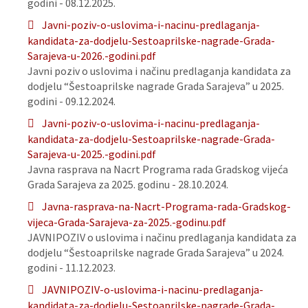
godini - 08.12.2025.
Javni-poziv-o-uslovima-i-nacinu-predlaganja-
kandidata-za-dodjelu-Sestoaprilske-nagrade-Grada-
Sarajeva-u-2026.-godini.pdf
Javni poziv o uslovima i načinu predlaganja kandidata za
dodjelu “Šestoaprilske nagrade Grada Sarajeva” u 2025.
godini - 09.12.2024.
Javni-poziv-o-uslovima-i-nacinu-predlaganja-
kandidata-za-dodjelu-Sestoaprilske-nagrade-Grada-
Sarajeva-u-2025.-godini.pdf
Javna rasprava na Nacrt Programa rada Gradskog vijeća
Grada Sarajeva za 2025. godinu - 28.10.2024.
Javna-rasprava-na-Nacrt-Programa-rada-Gradskog-
vijeca-Grada-Sarajeva-za-2025.-godinu.pdf
JAVNIPOZIV o uslovima i načinu predlaganja kandidata za
dodjelu “Šestoaprilske nagrade Grada Sarajeva” u 2024.
godini - 11.12.2023.
JAVNIPOZIV-o-uslovima-i-nacinu-predlaganja-
kandidata-za-dodjelu-Sestoaprilske-nagrade-Grada-