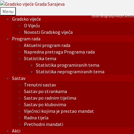
Menu
Izvor fotografije Mezit Armin
Gradsko vijeće
O Vijeću
Novosti Gradskog vijeća
Program rada
Aktuelni program rada
Napredna pretraga Programa rada
Statistika tema
Statistika programiranih tema
Statistika neprogramiranih tema
Sastav
Trenutni sastav
Sastav po strankama
Sastav po radnim tijelima
Sastav po klubovima
Vijećnici kojima je prestao mandat
Radna tijela
Prethodni mandati
Akti