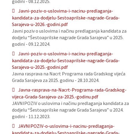
godini - 08.12.2025.
Javni-poziv-o-uslovima-i-nacinu-predlaganja-
kandidata-za-dodjelu-Sestoaprilske-nagrade-Grada-
Sarajeva-u-2026.-godini.pdf
Javni poziv o uslovima i načinu predlaganja kandidata za
dodjelu “Šestoaprilske nagrade Grada Sarajeva” u 2025.
godini - 09.12.2024.
Javni-poziv-o-uslovima-i-nacinu-predlaganja-
kandidata-za-dodjelu-Sestoaprilske-nagrade-Grada-
Sarajeva-u-2025.-godini.pdf
Javna rasprava na Nacrt Programa rada Gradskog vijeća
Grada Sarajeva za 2025. godinu - 28.10.2024.
Javna-rasprava-na-Nacrt-Programa-rada-Gradskog-
vijeca-Grada-Sarajeva-za-2025.-godinu.pdf
JAVNIPOZIV o uslovima i načinu predlaganja kandidata za
dodjelu “Šestoaprilske nagrade Grada Sarajeva” u 2024.
godini - 11.12.2023.
JAVNIPOZIV-o-uslovima-i-nacinu-predlaganja-
kandidata-za-dodjelu-Sestoaprilske-nagrade-Grada-