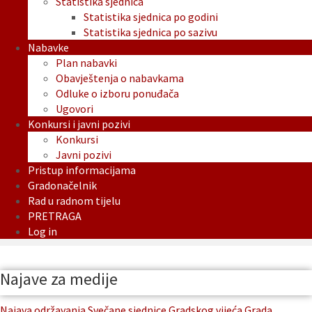
Statistika sjednica
Statistika sjednica po godini
Statistika sjednica po sazivu
Nabavke
Plan nabavki
Obavještenja o nabavkama
Odluke o izboru ponuđača
Ugovori
Konkursi i javni pozivi
Konkursi
Javni pozivi
Pristup informacijama
Gradonačelnik
Rad u radnom tijelu
PRETRAGA
Log in
Najave za medije
Najava održavanja Svečane sjednice Gradskog vijeća Grada