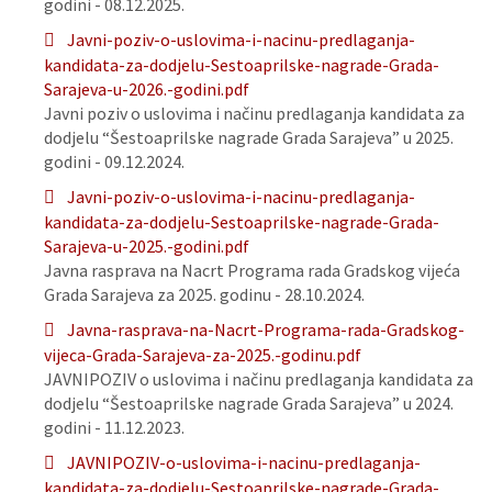
godini - 08.12.2025.
Javni-poziv-o-uslovima-i-nacinu-predlaganja-
kandidata-za-dodjelu-Sestoaprilske-nagrade-Grada-
Sarajeva-u-2026.-godini.pdf
Javni poziv o uslovima i načinu predlaganja kandidata za
dodjelu “Šestoaprilske nagrade Grada Sarajeva” u 2025.
godini - 09.12.2024.
Javni-poziv-o-uslovima-i-nacinu-predlaganja-
kandidata-za-dodjelu-Sestoaprilske-nagrade-Grada-
Sarajeva-u-2025.-godini.pdf
Javna rasprava na Nacrt Programa rada Gradskog vijeća
Grada Sarajeva za 2025. godinu - 28.10.2024.
Javna-rasprava-na-Nacrt-Programa-rada-Gradskog-
vijeca-Grada-Sarajeva-za-2025.-godinu.pdf
JAVNIPOZIV o uslovima i načinu predlaganja kandidata za
dodjelu “Šestoaprilske nagrade Grada Sarajeva” u 2024.
godini - 11.12.2023.
JAVNIPOZIV-o-uslovima-i-nacinu-predlaganja-
kandidata-za-dodjelu-Sestoaprilske-nagrade-Grada-