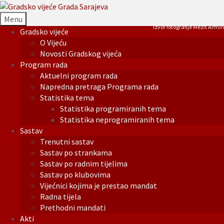
Menu
Izvor fotografije Mezit Armin
Gradsko vijeće
O Vijeću
Novosti Gradskog vijeća
Program rada
Aktuelni program rada
Napredna pretraga Programa rada
Statistika tema
Statistika programiranih tema
Statistika neprogramiranih tema
Sastav
Trenutni sastav
Sastav po strankama
Sastav po radnim tijelima
Sastav po klubovima
Vijećnici kojima je prestao mandat
Radna tijela
Prethodni mandati
Akti