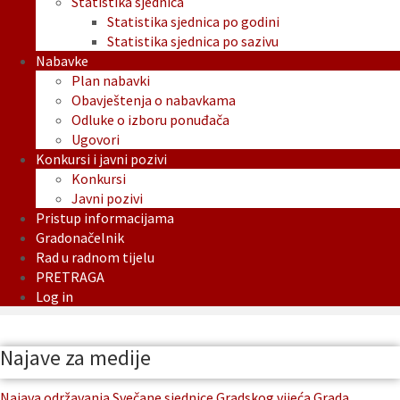
Statistika sjednica
Statistika sjednica po godini
Statistika sjednica po sazivu
Nabavke
Plan nabavki
Obavještenja o nabavkama
Odluke o izboru ponuđača
Ugovori
Konkursi i javni pozivi
Konkursi
Javni pozivi
Pristup informacijama
Gradonačelnik
Rad u radnom tijelu
PRETRAGA
Log in
Najave za medije
Najava održavanja Svečane sjednice Gradskog vijeća Grada