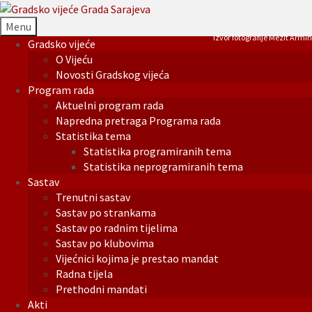
Menu
Izvor fotografije Mezit Armin
Gradsko vijeće
O Vijeću
Novosti Gradskog vijeća
Program rada
Aktuelni program rada
Napredna pretraga Programa rada
Statistika tema
Statistika programiranih tema
Statistika neprogramiranih tema
Sastav
Trenutni sastav
Sastav po strankama
Sastav po radnim tijelima
Sastav po klubovima
Vijećnici kojima je prestao mandat
Radna tijela
Prethodni mandati
Akti