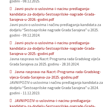
godini - 08.12.2025.
Javni-poziv-o-uslovima-i-nacinu-predlaganja-
kandidata-za-dodjelu-Sestoaprilske-nagrade-Grada-
Sarajeva-u-2026.-godini.pdf
Javni poziv o uslovima i načinu predlaganja kandidata za
dodjelu “Šestoaprilske nagrade Grada Sarajeva” u 2025.
godini - 09.12.2024.
Javni-poziv-o-uslovima-i-nacinu-predlaganja-
kandidata-za-dodjelu-Sestoaprilske-nagrade-Grada-
Sarajeva-u-2025.-godini.pdf
Javna rasprava na Nacrt Programa rada Gradskog vijeća
Grada Sarajeva za 2025. godinu - 28.10.2024.
Javna-rasprava-na-Nacrt-Programa-rada-Gradskog-
vijeca-Grada-Sarajeva-za-2025.-godinu.pdf
JAVNIPOZIV o uslovima i načinu predlaganja kandidata za
dodjelu “Šestoaprilske nagrade Grada Sarajeva” u 2024.
godini - 11.12.2023.
JAVNIPOZIV-o-uslovima-i-nacinu-predlaganja-
kandidata-za-dodjelu-Sestoaprilske-nagrade-Grada-