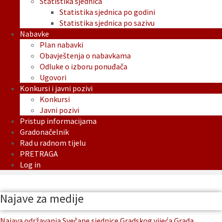
Statistika sjednica
Statistika sjednica po godini
Statistika sjednica po sazivu
Nabavke
Plan nabavki
Obavještenja o nabavkama
Odluke o izboru ponuđača
Ugovori
Konkursi i javni pozivi
Konkursi
Javni pozivi
Pristup informacijama
Gradonačelnik
Rad u radnom tijelu
PRETRAGA
Log in
Najave za medije
Najava održavanja Svečane sjednice Gradskog vijeća Grada