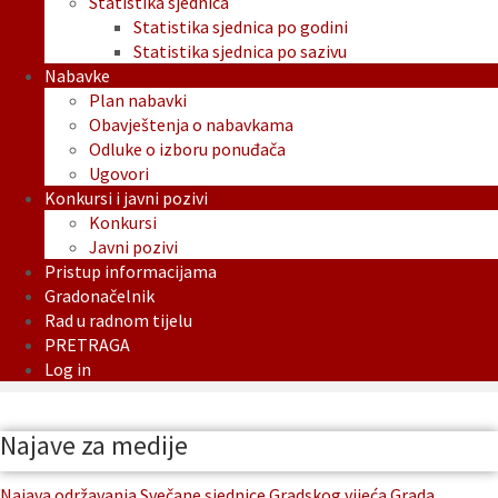
Statistika sjednica
Statistika sjednica po godini
Statistika sjednica po sazivu
Nabavke
Plan nabavki
Obavještenja o nabavkama
Odluke o izboru ponuđača
Ugovori
Konkursi i javni pozivi
Konkursi
Javni pozivi
Pristup informacijama
Gradonačelnik
Rad u radnom tijelu
PRETRAGA
Log in
Najave za medije
Najava održavanja Svečane sjednice Gradskog vijeća Grada