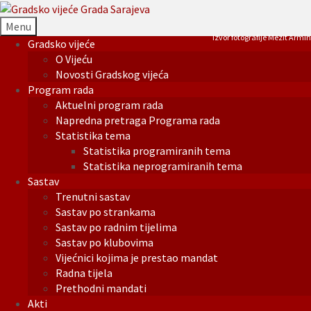
Menu
Izvor fotografije Mezit Armin
Gradsko vijeće
O Vijeću
Novosti Gradskog vijeća
Program rada
Aktuelni program rada
Napredna pretraga Programa rada
Statistika tema
Statistika programiranih tema
Statistika neprogramiranih tema
Sastav
Trenutni sastav
Sastav po strankama
Sastav po radnim tijelima
Sastav po klubovima
Vijećnici kojima je prestao mandat
Radna tijela
Prethodni mandati
Akti