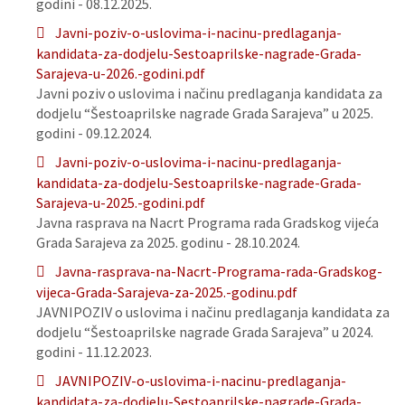
godini - 08.12.2025.
Javni-poziv-o-uslovima-i-nacinu-predlaganja-
kandidata-za-dodjelu-Sestoaprilske-nagrade-Grada-
Sarajeva-u-2026.-godini.pdf
Javni poziv o uslovima i načinu predlaganja kandidata za
dodjelu “Šestoaprilske nagrade Grada Sarajeva” u 2025.
godini - 09.12.2024.
Javni-poziv-o-uslovima-i-nacinu-predlaganja-
kandidata-za-dodjelu-Sestoaprilske-nagrade-Grada-
Sarajeva-u-2025.-godini.pdf
Javna rasprava na Nacrt Programa rada Gradskog vijeća
Grada Sarajeva za 2025. godinu - 28.10.2024.
Javna-rasprava-na-Nacrt-Programa-rada-Gradskog-
vijeca-Grada-Sarajeva-za-2025.-godinu.pdf
JAVNIPOZIV o uslovima i načinu predlaganja kandidata za
dodjelu “Šestoaprilske nagrade Grada Sarajeva” u 2024.
godini - 11.12.2023.
JAVNIPOZIV-o-uslovima-i-nacinu-predlaganja-
kandidata-za-dodjelu-Sestoaprilske-nagrade-Grada-