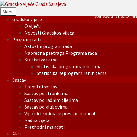
Menu
Izvor fotografije Mezit Armin
Gradsko vijeće
O Vijeću
Novosti Gradskog vijeća
Program rada
Aktuelni program rada
Napredna pretraga Programa rada
Statistika tema
Statistika programiranih tema
Statistika neprogramiranih tema
Sastav
Trenutni sastav
Sastav po strankama
Sastav po radnim tijelima
Sastav po klubovima
Vijećnici kojima je prestao mandat
Radna tijela
Prethodni mandati
Akti