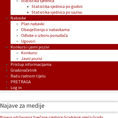
Statistika sjednica
Statistika sjednica po godini
Statistika sjednica po sazivu
Nabavke
Plan nabavki
Obavještenja o nabavkama
Odluke o izboru ponuđača
Ugovori
Konkursi i javni pozivi
Konkursi
Javni pozivi
Pristup informacijama
Gradonačelnik
Rad u radnom tijelu
PRETRAGA
Log in
Najave za medije
Najava održavanja Svečane sjednice Gradskog vijeća Grada