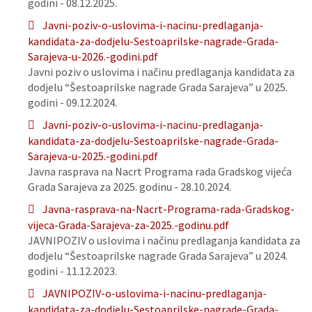
godini - 08.12.2025.
Javni-poziv-o-uslovima-i-nacinu-predlaganja-
kandidata-za-dodjelu-Sestoaprilske-nagrade-Grada-
Sarajeva-u-2026.-godini.pdf
Javni poziv o uslovima i načinu predlaganja kandidata za
dodjelu “Šestoaprilske nagrade Grada Sarajeva” u 2025.
godini - 09.12.2024.
Javni-poziv-o-uslovima-i-nacinu-predlaganja-
kandidata-za-dodjelu-Sestoaprilske-nagrade-Grada-
Sarajeva-u-2025.-godini.pdf
Javna rasprava na Nacrt Programa rada Gradskog vijeća
Grada Sarajeva za 2025. godinu - 28.10.2024.
Javna-rasprava-na-Nacrt-Programa-rada-Gradskog-
vijeca-Grada-Sarajeva-za-2025.-godinu.pdf
JAVNIPOZIV o uslovima i načinu predlaganja kandidata za
dodjelu “Šestoaprilske nagrade Grada Sarajeva” u 2024.
godini - 11.12.2023.
JAVNIPOZIV-o-uslovima-i-nacinu-predlaganja-
kandidata-za-dodjelu-Sestoaprilske-nagrade-Grada-