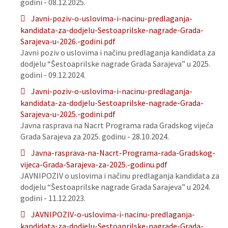
godini - 08.12.2025.
Javni-poziv-o-uslovima-i-nacinu-predlaganja-
kandidata-za-dodjelu-Sestoaprilske-nagrade-Grada-
Sarajeva-u-2026.-godini.pdf
Javni poziv o uslovima i načinu predlaganja kandidata za
dodjelu “Šestoaprilske nagrade Grada Sarajeva” u 2025.
godini - 09.12.2024.
Javni-poziv-o-uslovima-i-nacinu-predlaganja-
kandidata-za-dodjelu-Sestoaprilske-nagrade-Grada-
Sarajeva-u-2025.-godini.pdf
Javna rasprava na Nacrt Programa rada Gradskog vijeća
Grada Sarajeva za 2025. godinu - 28.10.2024.
Javna-rasprava-na-Nacrt-Programa-rada-Gradskog-
vijeca-Grada-Sarajeva-za-2025.-godinu.pdf
JAVNIPOZIV o uslovima i načinu predlaganja kandidata za
dodjelu “Šestoaprilske nagrade Grada Sarajeva” u 2024.
godini - 11.12.2023.
JAVNIPOZIV-o-uslovima-i-nacinu-predlaganja-
kandidata-za-dodjelu-Sestoaprilske-nagrade-Grada-