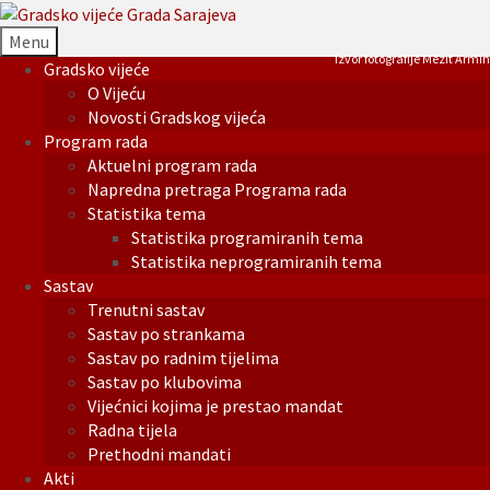
Menu
Izvor fotografije Mezit Armin
Gradsko vijeće
O Vijeću
Novosti Gradskog vijeća
Program rada
Aktuelni program rada
Napredna pretraga Programa rada
Statistika tema
Statistika programiranih tema
Statistika neprogramiranih tema
Sastav
Trenutni sastav
Sastav po strankama
Sastav po radnim tijelima
Sastav po klubovima
Vijećnici kojima je prestao mandat
Radna tijela
Prethodni mandati
Akti