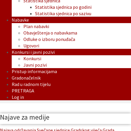
Statistika sjednica
Statistika sjednica po godini
Statistika sjednica po sazivu
Nabavke
Plan nabavki
Obavještenja o nabavkama
Odluke o izboru ponuđača
Ugovori
Konkursi i javni pozivi
Konkursi
Javni pozivi
Pristup informacijama
Gradonačelnik
Rad u radnom tijelu
PRETRAGA
Log in
Najave za medije
Najava održavanja Svečane sjednice Gradskog vijeća Grada