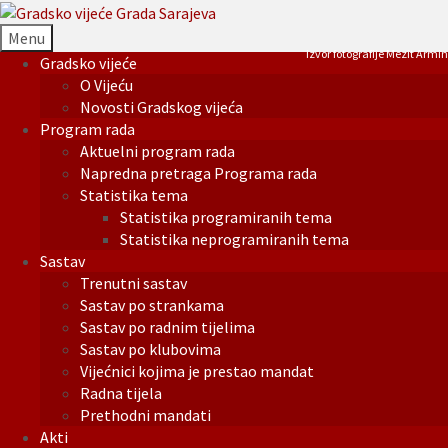
Menu
Izvor fotografije Mezit Armin
Gradsko vijeće
O Vijeću
Novosti Gradskog vijeća
Program rada
Aktuelni program rada
Napredna pretraga Programa rada
Statistika tema
Statistika programiranih tema
Statistika neprogramiranih tema
Sastav
Trenutni sastav
Sastav po strankama
Sastav po radnim tijelima
Sastav po klubovima
Vijećnici kojima je prestao mandat
Radna tijela
Prethodni mandati
Akti