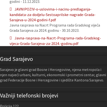
godini - 11.12.2023.
JAVNIPOZIV-o-uslovima-i-nacinu-predlaganja-
kandidata-za-dodjelu-Sestoaprilske-nagrade-Grada-
Sarajeva-u-2024-godini-f.pdf
Javna rasprava na Nacrt Programa rada Gradskog vijeća
Grada Sarajeva za 2024. godinu - 30.10.2023.
Javna-rasprava-na-Nacrt-Programa-rada-Gradskog-
vijeca-Grada-Sarajeva-za-2024.-godinu.pdf
Grad Sarajevo
Sarajevo je glavni grad Bosne i Hercegovine, njena metropola i
njen najveći urbani, kulturni, ekonomski i prometni centar, glavni
grad Federacije Bosne i Hercegovine i sjedište Kantona Sarajevo.
Važniji telefonski brojevi
Policija 122