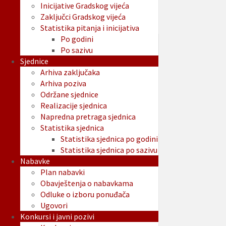
Inicijative Gradskog vijeća
Zaključci Gradskog vijeća
Statistika pitanja i inicijativa
Po godini
Po sazivu
Sjednice
Arhiva zaključaka
Arhiva poziva
Održane sjednice
Realizacije sjednica
Napredna pretraga sjednica
Statistika sjednica
Statistika sjednica po godini
Statistika sjednica po sazivu
Nabavke
Plan nabavki
Obavještenja o nabavkama
Odluke o izboru ponuđača
Ugovori
Konkursi i javni pozivi