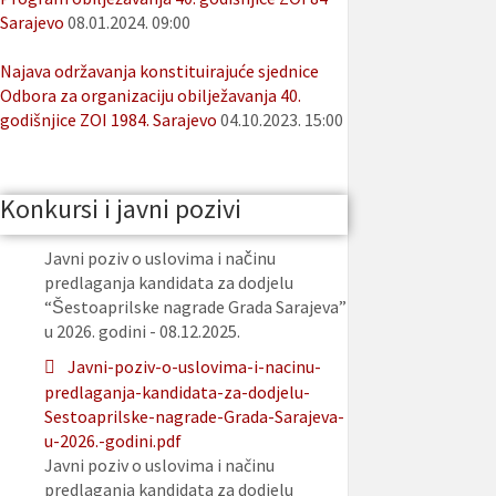
Sarajevo
08.01.2024. 09:00
Najava održavanja konstituirajuće sjednice
Odbora za organizaciju obilježavanja 40.
godišnjice ZOI 1984. Sarajevo
04.10.2023. 15:00
Konkursi i javni pozivi
Javni poziv o uslovima i načinu
predlaganja kandidata za dodjelu
“Šestoaprilske nagrade Grada Sarajeva”
u 2026. godini - 08.12.2025.
Javni-poziv-o-uslovima-i-nacinu-
predlaganja-kandidata-za-dodjelu-
Sestoaprilske-nagrade-Grada-Sarajeva-
u-2026.-godini.pdf
Javni poziv o uslovima i načinu
predlaganja kandidata za dodjelu