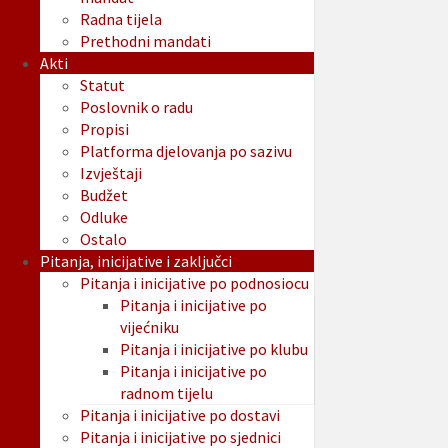
Radna tijela
Prethodni mandati
Akti
Statut
Poslovnik o radu
Propisi
Platforma djelovanja po sazivu
Izvještaji
Budžet
Odluke
Ostalo
Pitanja, inicijative i zaključci
Pitanja i inicijative po podnosiocu
Pitanja i inicijative po
vijećniku
Pitanja i inicijative po klubu
Pitanja i inicijative po
radnom tijelu
Pitanja i inicijative po dostavi
Pitanja i inicijative po sjednici