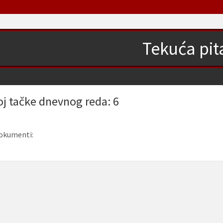
Tekuća pit
oj tačke dnevnog reda: 6
okumenti: