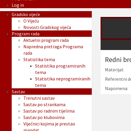
Log in
Gradsko vijeće
O Vijeću
Novosti Gradskog vijeća
Program rada
Aktuelni program rada
Napredna pretraga Programa
rada
Redni br
Statistika tema
Statistika programiranih
Materijal:
tema
Statistika neprogramiranih
Referentni d
tema
Napomena:
Sastav
Trenutni sastav
Sastav po strankama
Sastav po radnim tijelima
Sastav po klubovima
Vijećnici kojima je prestao
mandat