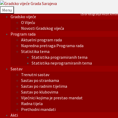
Menu
Izvor fotografije Mezit Armin
Gradsko vijeće
O Vijeću
Novosti Gradskog vijeća
Program rada
Aktuelni program rada
Napredna pretraga Programa rada
Statistika tema
Statistika programiranih tema
Statistika neprogramiranih tema
Sastav
Trenutni sastav
Sastav po strankama
Sastav po radnim tijelima
Sastav po klubovima
Vijećnici kojima je prestao mandat
Radna tijela
Prethodni mandati
Akti