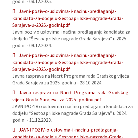
godini - 08.12.2025.
Javni-poziv-o-uslovima-i-nacinu-predlaganja-
kandidata-za-dodjelu-Sestoaprilske-nagrade-Grada-
Sarajeva-u-2026.-godini.pdf
Javni poziv o uslovima i načinu predlaganja kandidata za
dodjelu “Šestoaprilske nagrade Grada Sarajeva” u 2025.
godini - 09.12.2024.
Javni-poziv-o-uslovima-i-nacinu-predlaganja-
kandidata-za-dodjelu-Sestoaprilske-nagrade-Grada-
Sarajeva-u-2025.-godini.pdf
Javna rasprava na Nacrt Programa rada Gradskog vijeća
Grada Sarajeva za 2025. godinu - 28.10.2024.
Javna-rasprava-na-Nacrt-Programa-rada-Gradskog-
vijeca-Grada-Sarajeva-za-2025.-godinu.pdf
JAVNIPOZIV o uslovima i načinu predlaganja kandidata za
dodjelu “Šestoaprilske nagrade Grada Sarajeva” u 2024.
godini - 11.12.2023.
JAVNIPOZIV-o-uslovima-i-nacinu-predlaganja-
kandidata-za-dodjelu-Sestoaprilske-nagrade-Grada-