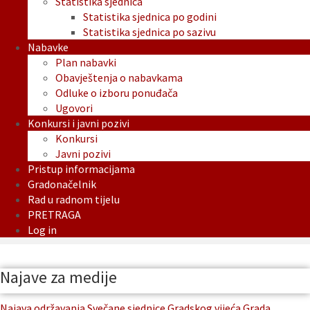
Statistika sjednica
Statistika sjednica po godini
Statistika sjednica po sazivu
Nabavke
Plan nabavki
Obavještenja o nabavkama
Odluke o izboru ponuđača
Ugovori
Konkursi i javni pozivi
Konkursi
Javni pozivi
Pristup informacijama
Gradonačelnik
Rad u radnom tijelu
PRETRAGA
Log in
Najave za medije
Najava održavanja Svečane sjednice Gradskog vijeća Grada