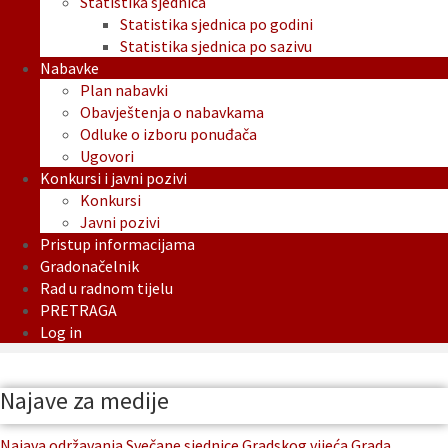
Statistika sjednica
Statistika sjednica po godini
Statistika sjednica po sazivu
Nabavke
Plan nabavki
Obavještenja o nabavkama
Odluke o izboru ponuđača
Ugovori
Konkursi i javni pozivi
Konkursi
Javni pozivi
Pristup informacijama
Gradonačelnik
Rad u radnom tijelu
PRETRAGA
Log in
Najave za medije
Najava održavanja Svečane sjednice Gradskog vijeća Grada