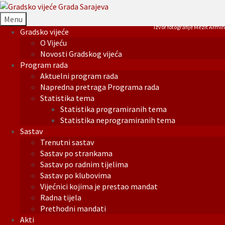
Menu
Izvor fotografije Mezit Armin
Gradsko vijeće
O Vijeću
Novosti Gradskog vijeća
Program rada
Aktuelni program rada
Napredna pretraga Programa rada
Statistika tema
Statistika programiranih tema
Statistika neprogramiranih tema
Sastav
Trenutni sastav
Sastav po strankama
Sastav po radnim tijelima
Sastav po klubovima
Vijećnici kojima je prestao mandat
Radna tijela
Prethodni mandati
Akti