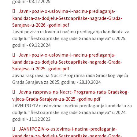
godini - 08.12.2025.
Javni-poziv-o-uslovima-i-nacinu-predlaganja-
kandidata-za-dodjelu-Sestoaprilske-nagrade-Grada-
Sarajeva-u-2026.-godini.pdf
Javni poziv o uslovima i načinu predlaganja kandidata za
dodjelu “Šestoaprilske nagrade Grada Sarajeva” u 2025.
godini - 09.12.2024.
Javni-poziv-o-uslovima-i-nacinu-predlaganja-
kandidata-za-dodjelu-Sestoaprilske-nagrade-Grada-
Sarajeva-u-2025.-godini.pdf
Javna rasprava na Nacrt Programa rada Gradskog vijeća
Grada Sarajeva za 2025. godinu - 28.10.2024.
Javna-rasprava-na-Nacrt-Programa-rada-Gradskog-
vijeca-Grada-Sarajeva-za-2025.-godinu.pdf
JAVNIPOZIV o uslovima i načinu predlaganja kandidata za
dodjelu “Šestoaprilske nagrade Grada Sarajeva” u 2024.
godini - 11.12.2023.
JAVNIPOZIV-o-uslovima-i-nacinu-predlaganja-
kandidata-za-dodjelu-Sestoaprilske-nagrade-Grada-