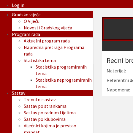
Log in
Gradsko vijeće
O Vijeću
Novosti Gradskog vijeća
Program rada
Aktuelni program rada
Napredna pretraga Programa
rada
Redni br
Statistika tema
Statistika programiranih
Materijal:
tema
Statistika neprogramiranih
Referentni d
tema
Napomena:
Sastav
Trenutni sastav
Sastav po strankama
Sastav po radnim tijelima
Sastav po klubovima
Vijećnici kojima je prestao
mandat