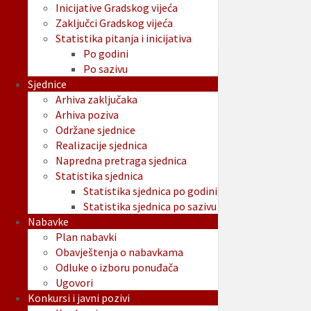
Inicijative Gradskog vijeća
Zaključci Gradskog vijeća
Statistika pitanja i inicijativa
Po godini
Po sazivu
Sjednice
Arhiva zaključaka
Arhiva poziva
Održane sjednice
Realizacije sjednica
Napredna pretraga sjednica
Statistika sjednica
Statistika sjednica po godini
Statistika sjednica po sazivu
Nabavke
Plan nabavki
Obavještenja o nabavkama
Odluke o izboru ponuđača
Ugovori
Konkursi i javni pozivi