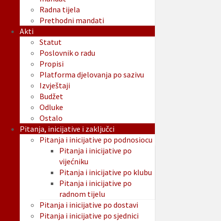
Radna tijela
Prethodni mandati
Akti
Statut
Poslovnik o radu
Propisi
Platforma djelovanja po sazivu
Izvještaji
Budžet
Odluke
Ostalo
Pitanja, inicijative i zaključci
Pitanja i inicijative po podnosiocu
Pitanja i inicijative po
vijećniku
Pitanja i inicijative po klubu
Pitanja i inicijative po
radnom tijelu
Pitanja i inicijative po dostavi
Pitanja i inicijative po sjednici