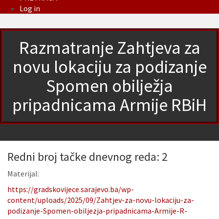
Log in
Razmatranje Zahtjeva za
novu lokaciju za podizanje
Spomen obilježja
pripadnicama Armije RBiH
Redni broj tačke dnevnog reda: 2
Materijal:
https://gradskovijece.sarajevo.ba/wp-
content/uploads/2025/09/Zahtjev-za-novu-lokaciju-za-
podizanje-Spomen-obiljezja-pripadnicama-Armije-R-