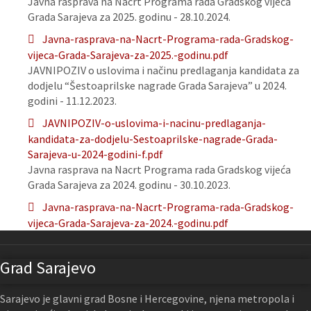
Javna rasprava na Nacrt Programa rada Gradskog vijeća
Grada Sarajeva za 2025. godinu - 28.10.2024.
Javna-rasprava-na-Nacrt-Programa-rada-Gradskog-
vijeca-Grada-Sarajeva-za-2025.-godinu.pdf
JAVNIPOZIV o uslovima i načinu predlaganja kandidata za
dodjelu “Šestoaprilske nagrade Grada Sarajeva” u 2024.
godini - 11.12.2023.
JAVNIPOZIV-o-uslovima-i-nacinu-predlaganja-
kandidata-za-dodjelu-Sestoaprilske-nagrade-Grada-
Sarajeva-u-2024-godini-f.pdf
Javna rasprava na Nacrt Programa rada Gradskog vijeća
Grada Sarajeva za 2024. godinu - 30.10.2023.
Javna-rasprava-na-Nacrt-Programa-rada-Gradskog-
vijeca-Grada-Sarajeva-za-2024.-godinu.pdf
Grad Sarajevo
Sarajevo je glavni grad Bosne i Hercegovine, njena metropola i