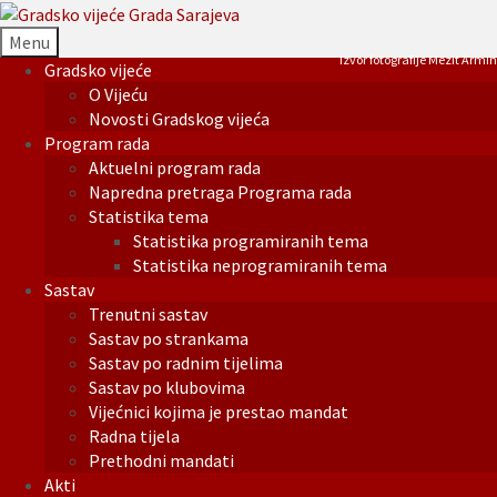
Menu
Izvor fotografije Mezit Armin
Gradsko vijeće
O Vijeću
Novosti Gradskog vijeća
Program rada
Aktuelni program rada
Napredna pretraga Programa rada
Statistika tema
Statistika programiranih tema
Statistika neprogramiranih tema
Sastav
Trenutni sastav
Sastav po strankama
Sastav po radnim tijelima
Sastav po klubovima
Vijećnici kojima je prestao mandat
Radna tijela
Prethodni mandati
Akti