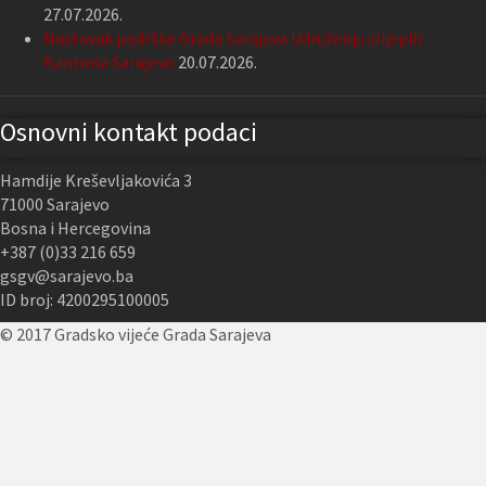
27.07.2026.
Nastavak podrške Grada Sarajeva Udruženju slijepih
Kantona Sarajevo
20.07.2026.
Osnovni kontakt podaci
Hamdije Kreševljakovića 3
71000 Sarajevo
Bosna i Hercegovina
+387 (0)33 216 659
gsgv@sarajevo.ba
ID broj: 4200295100005
© 2017 Gradsko vijeće Grada Sarajeva