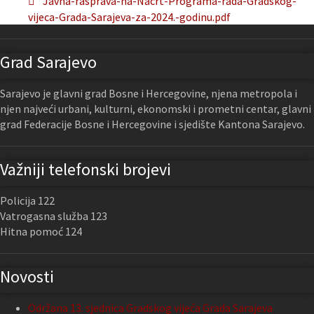
Javna-rasprava-na-Nacrt-Programa-rada-Gradskog-
vijeca-Grada-Sarajeva-za-2024.-godinu.pdf
Grad Sarajevo
Sarajevo je glavni grad Bosne i Hercegovine, njena metropola i
njen najveći urbani, kulturni, ekonomski i prometni centar, glavni
grad Federacije Bosne i Hercegovine i sjedište Kantona Sarajevo.
Važniji telefonski brojevi
Policija 122
Vatrogasna služba 123
Hitna pomoć 124
Novosti
Održana 13. sjednica Gradskog vijeća Grada Sarajeva