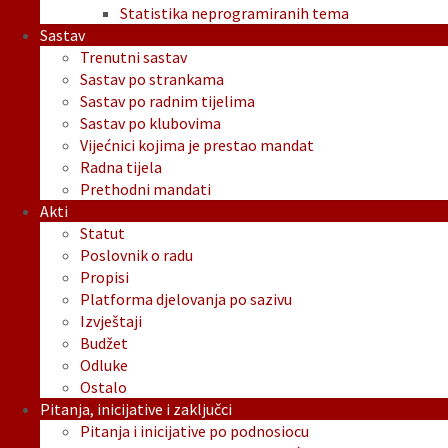
Statistika neprogramiranih tema
Sastav
Trenutni sastav
Sastav po strankama
Sastav po radnim tijelima
Sastav po klubovima
Vijećnici kojima je prestao mandat
Radna tijela
Prethodni mandati
Akti
Statut
Poslovnik o radu
Propisi
Platforma djelovanja po sazivu
Izvještaji
Budžet
Odluke
Ostalo
Pitanja, inicijative i zaključci
Pitanja i inicijative po podnosiocu