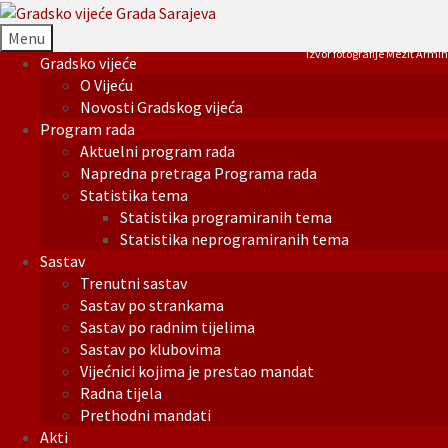
Menu
Izvor fotografije Mezit Armin
Gradsko vijeće
O Vijeću
Novosti Gradskog vijeća
Program rada
Aktuelni program rada
Napredna pretraga Programa rada
Statistika tema
Statistika programiranih tema
Statistika neprogramiranih tema
Sastav
Trenutni sastav
Sastav po strankama
Sastav po radnim tijelima
Sastav po klubovima
Vijećnici kojima je prestao mandat
Radna tijela
Prethodni mandati
Akti