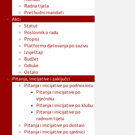
Radna tijela
Prethodni mandati
Akti
Statut
Poslovnik o radu
Propisi
Platforma djelovanja po sazivu
Izvještaji
Budžet
Odluke
Ostalo
Pitanja, inicijative i zaključci
Pitanja i inicijative po podnosiocu
Pitanja i inicijative po
vijećniku
Pitanja i inicijative po klubu
Pitanja i inicijative po
radnom tijelu
Pitanja i inicijative po dostavi
Pitanja i inicijative po sjednici