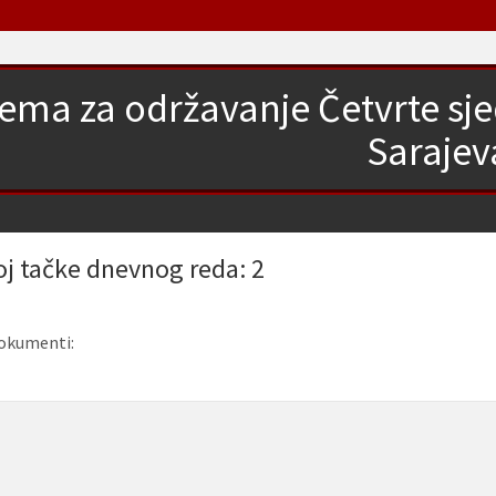
ema za održavanje Četvrte sj
Sarajev
oj tačke dnevnog reda: 2
okumenti: