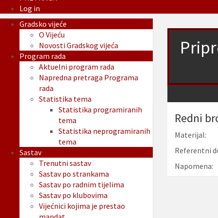
Log in
Gradsko vijeće
O Vijeću
Pripr
Novosti Gradskog vijeća
Program rada
Aktuelni program rada
Napredna pretraga Programa
rada
Statistika tema
Statistika programiranih
Redni br
tema
Statistika neprogramiranih
Materijal:
tema
Referentni d
Sastav
Trenutni sastav
Napomena:
Sastav po strankama
Sastav po radnim tijelima
Sastav po klubovima
Vijećnici kojima je prestao
mandat