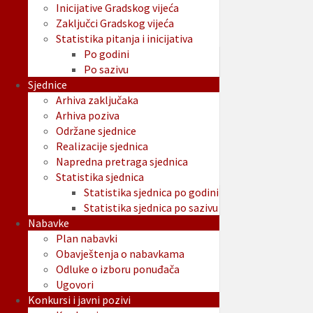
Inicijative Gradskog vijeća
Zaključci Gradskog vijeća
Statistika pitanja i inicijativa
Po godini
Po sazivu
Sjednice
Arhiva zaključaka
Arhiva poziva
Održane sjednice
Realizacije sjednica
Napredna pretraga sjednica
Statistika sjednica
Statistika sjednica po godini
Statistika sjednica po sazivu
Nabavke
Plan nabavki
Obavještenja o nabavkama
Odluke o izboru ponuđača
Ugovori
Konkursi i javni pozivi