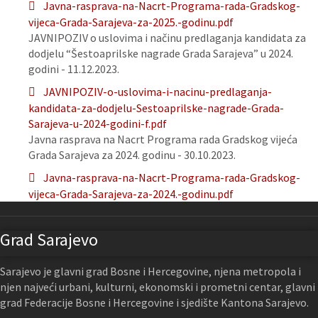
Javna-rasprava-na-Nacrt-Programa-rada-Gradskog-
vijeca-Grada-Sarajeva-za-2025.-godinu.pdf
JAVNIPOZIV o uslovima i načinu predlaganja kandidata za
dodjelu “Šestoaprilske nagrade Grada Sarajeva” u 2024.
godini - 11.12.2023.
JAVNIPOZIV-o-uslovima-i-nacinu-predlaganja-
kandidata-za-dodjelu-Sestoaprilske-nagrade-Grada-
Sarajeva-u-2024-godini-f.pdf
Javna rasprava na Nacrt Programa rada Gradskog vijeća
Grada Sarajeva za 2024. godinu - 30.10.2023.
Javna-rasprava-na-Nacrt-Programa-rada-Gradskog-
vijeca-Grada-Sarajeva-za-2024.-godinu.pdf
Grad Sarajevo
Sarajevo je glavni grad Bosne i Hercegovine, njena metropola i
njen najveći urbani, kulturni, ekonomski i prometni centar, glavni
grad Federacije Bosne i Hercegovine i sjedište Kantona Sarajevo.