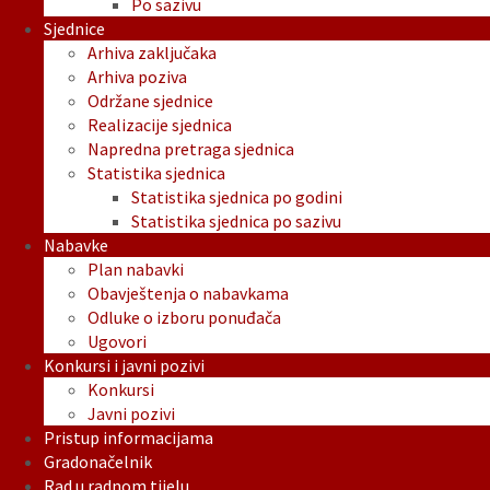
Po sazivu
Sjednice
Arhiva zaključaka
Arhiva poziva
Održane sjednice
Realizacije sjednica
Napredna pretraga sjednica
Statistika sjednica
Statistika sjednica po godini
Statistika sjednica po sazivu
Nabavke
Plan nabavki
Obavještenja o nabavkama
Odluke o izboru ponuđača
Ugovori
Konkursi i javni pozivi
Konkursi
Javni pozivi
Pristup informacijama
Gradonačelnik
Rad u radnom tijelu