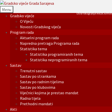
Menu
Izvor fotografije Mezit Armin
Gradsko vijeće
O Vijeću
Novosti Gradskog vijeća
Program rada
Aktuelni program rada
Napredna pretraga Programa rada
Statistika tema
Statistika programiranih tema
Statistika neprogramiranih tema
Sastav
Trenutni sastav
Sastav po strankama
Sastav po radnim tijelima
Sastav po klubovima
Vijećnici kojima je prestao mandat
Radna tijela
Prethodni mandati
Akti