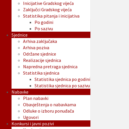
Inicijative Gradskog vijeća
Zaključci Gradskog vijeća
Statistika pitanja i inicijativa
Po godini
Po sazivu
Sjednice
Arhiva zaključaka
Arhiva poziva
Održane sjednice
Realizacije sjednica
Napredna pretraga sjednica
Statistika sjednica
Statistika sjednica po godini
Statistika sjednica po sazivu
Nabavke
Plan nabavki
Obavještenja o nabavkama
Odluke o izboru ponuđača
Ugovori
Konkursi i javni pozivi