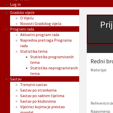
Log in
Gradsko vijeće
O Vijeću
Pri
Novosti Gradskog vijeća
Program rada
Aktuelni program rada
Napredna pretraga Programa
rada
Statistika tema
Statistika programiranih
Redni br
tema
Statistika neprogramiranih
Materijal:
tema
Sastav
Trenutni sastav
Sastav po strankama
Sastav po radnim tijelima
Sastav po klubovima
Referentni d
Vijećnici kojima je prestao
Napomena:
mandat