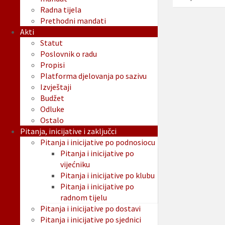
Radna tijela
Prethodni mandati
Akti
Statut
Poslovnik o radu
Propisi
Platforma djelovanja po sazivu
Izvještaji
Budžet
Odluke
Ostalo
Pitanja, inicijative i zaključci
Pitanja i inicijative po podnosiocu
Pitanja i inicijative po
vijećniku
Pitanja i inicijative po klubu
Pitanja i inicijative po
radnom tijelu
Pitanja i inicijative po dostavi
Pitanja i inicijative po sjednici