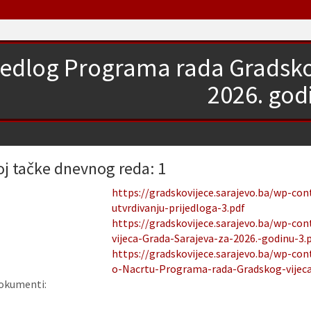
jedlog Programa rada Gradsko
2026. god
oj tačke dnevnog reda: 1
https://gradskovijece.sarajevo.ba/wp-co
utvrdivanju-prijedloga-3.pdf
https://gradskovijece.sarajevo.ba/wp-c
vijeca-Grada-Sarajeva-za-2026.-godinu-3.
https://gradskovijece.sarajevo.ba/wp-con
o-Nacrtu-Programa-rada-Gradskog-vijeca
okumenti: