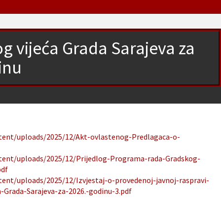
g vijeća Grada Sarajeva za
inu
ntent/uploads/2025/12/Akt-ovlastenog-Predlagaca-o-
ontent/uploads/2025/12/Prijedlog-Programa-rada-Gradskog-
pdf
tent/uploads/2025/12/Izvjestaj-o-provedenoj-javnoj-raspravi-
-Grada-Sarajeva-za-2026.-godinu-3.pdf