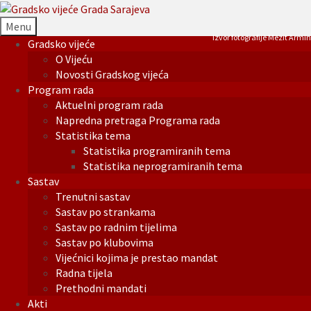
Menu
Izvor fotografije Mezit Armin
Gradsko vijeće
O Vijeću
Novosti Gradskog vijeća
Program rada
Aktuelni program rada
Napredna pretraga Programa rada
Statistika tema
Statistika programiranih tema
Statistika neprogramiranih tema
Sastav
Trenutni sastav
Sastav po strankama
Sastav po radnim tijelima
Sastav po klubovima
Vijećnici kojima je prestao mandat
Radna tijela
Prethodni mandati
Akti