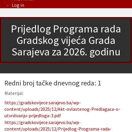
Log in
Prijedlog Programa rada
Gradskog vijeća Grada
Sarajeva za 2026. godinu
Redni broj tačke dnevnog reda: 1
Materijal:
https://gradskovijece.sarajevo.ba/wp-
content/uploads/2025/12/Akt-ovlastenog-Predlagaca-o-
utvrdivanju-prijedloga-3.pdf
https://gradskovijece.sarajevo.ba/wp-
content/uploads/2025/12/Prijedlog-Programa-rada-