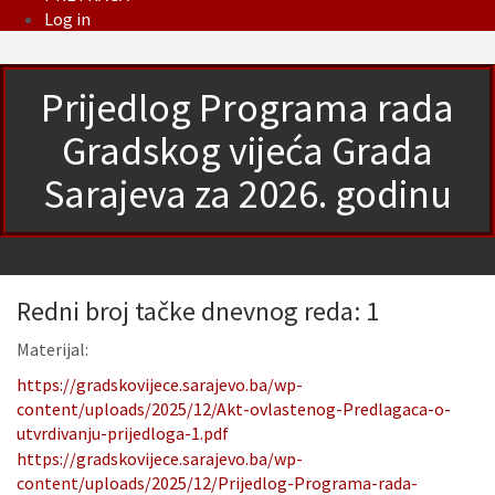
Log in
Prijedlog Programa rada
Gradskog vijeća Grada
Sarajeva za 2026. godinu
Redni broj tačke dnevnog reda: 1
Materijal:
https://gradskovijece.sarajevo.ba/wp-
content/uploads/2025/12/Akt-ovlastenog-Predlagaca-o-
utvrdivanju-prijedloga-1.pdf
https://gradskovijece.sarajevo.ba/wp-
content/uploads/2025/12/Prijedlog-Programa-rada-