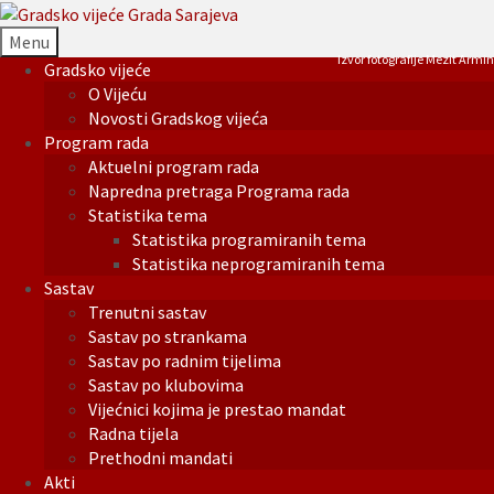
Menu
Izvor fotografije Mezit Armin
Gradsko vijeće
O Vijeću
Novosti Gradskog vijeća
Program rada
Aktuelni program rada
Napredna pretraga Programa rada
Statistika tema
Statistika programiranih tema
Statistika neprogramiranih tema
Sastav
Trenutni sastav
Sastav po strankama
Sastav po radnim tijelima
Sastav po klubovima
Vijećnici kojima je prestao mandat
Radna tijela
Prethodni mandati
Akti